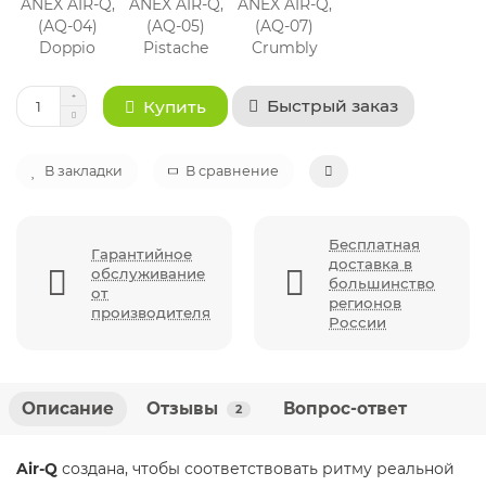
Быстрый заказ
Купить
В закладки
В сравнение
Бесплатная
Гарантийное
доставка в
обслуживание
большинство
от
регионов
производителя
России
Описание
Отзывы
Вопрос-ответ
2
Air-Q
создана, чтобы соответствовать ритму реальной