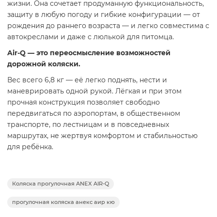
жизни. Она сочетает продуманную функциональность,
защиту в любую погоду и гибкие конфигурации — от
рождения до раннего возраста — и легко совместима с
автокреслами и даже с люлькой для питомца.
Air-Q — это переосмысление возможностей
дорожной коляски.
Вес всего 6,8 кг — её легко поднять, нести и
маневрировать одной рукой. Лёгкая и при этом
прочная конструкция позволяет свободно
передвигаться по аэропортам, в общественном
транспорте, по лестницам и в повседневных
маршрутах, не жертвуя комфортом и стабильностью
для ребёнка.
Для ещё большей универсальности Air-Q можно
дополнить люлькой для новорождённых размера
Коляска прогулочная ANEX AIR-Q
ручной клади, люлькой для питомца размера ручной
клади или автокреслом. Все элементы легко
прогулочная коляска анекс аир кю
сочетаются между собой — чтобы путешествовать