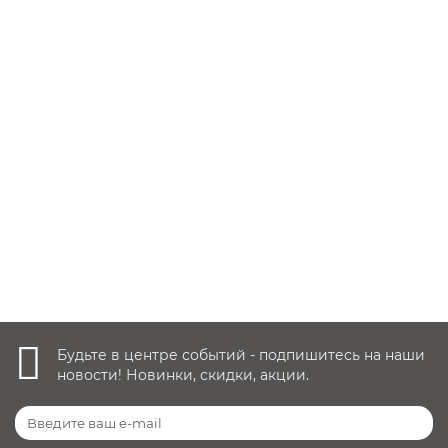
В наличии ✓
6 999 руб.
10 000 руб.
Купить
Быстрый заказ
Будьте в центре событий - подпишитесь на наши
новости! Новинки, скидки, акции.