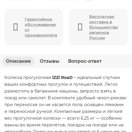
Бесплатная
Гарантийное
доставка в
обслуживание
большинство
от
регионов
производителя
России
Описание
Отзывы
Вопрос-ответ
Коляска прогулочная
iZZi RoaD
– идеальный спутник
ваших комфортных прогулок и путешествий. Легко
разместить в багажнике машины, запросто взять в
поезд или самолет. В комплекте удобный чехол-рюкзак:
при переноске он не касается пола, оснащён лямками
и переносной ручкой. Компактные размеры и легкий
вес прогулочной коляски — всего 6,25 кг — особенно
важны во время перелётов, поездок на поезде или на
автомобиле. Предназначена для детей от 6 месяцев до