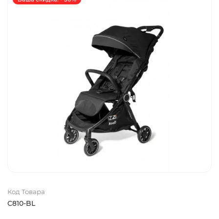
Код Товара
С810-BL