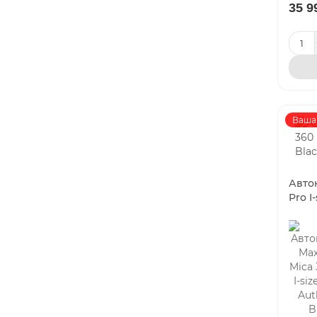
35 9
Заказать ✓
15 900 руб.
Уточнить наличие
Ваша 
Авток
Pro I
Стульчик для кормления Carrello
Ergo CRL-1670, Sugar Beige