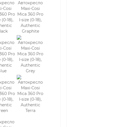
безопаснее при лобовом столкновении.
Можно ли установить кресло 0-1 на шасси детской коляски?
Нет. Автокресла этой группы стационарны, они имеют тяжелую ин
вес составляет 12-15 кг, они предназначены для постоянного на
Что такое упор в пол и зачем он нужен?
Это телескопическая "нога", которая выдвигается из базы автокр
служит третьей точкой опоры (вместе с коннекторами Isofix) и
при ударе.
Подойдет ли кресло 0-1 на выписку из роддома?
Да, если модель укомплектована специальным ортопедическим
что выносить малыша из роддома прямо в кресле (как в люльке-п
конструкции. Ребенка придется нести на руках или в конверте 
Почему узкая возрастная группа (0-1) лучше универсальной (0-1-2-3)
Универсальные модели пытаются объединить анатомию грудничк
спроектированы под конкретный этап роста, у них более прави
боковая защита и более точная геометрия ремней, что подтвер
Влезет ли кресло с поворотом на 360° в небольшой автомобиль?
Поворотные базы достаточно габаритные. В компактных хэтчбека
чаша в положении "для сна" упираться в переднее сиденье. Ре
покупкой.
Можно ли снять чехол для стирки?