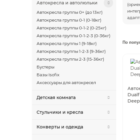
Автокресла и автолюльки
(орие
интег
Автокресла группы 0+ (до 13кг)
адапт
Автокресла группы 0-1 (0-18кг)
Автокресла группы 0-1-2 (0-25кг)
Спе
Автокресла группы 0-1-2-3 (0-36кг)
По попу
В маг
Автокресла группы 1 (9-18кг)
рассм
Автокресла группы 1-2-3 (9-36кг)
конст
Автокресла группы 2-3 (15-36кг)
вес и
Бустеры
Мех
Базы Isofix
Аксессуары для автокресел
Больш
Авто
разво
Dualfi
Детская комната
ремни
Deep
ребен
Стульчики и кресла
Упор
Конверты и одежда
Модел
дугой