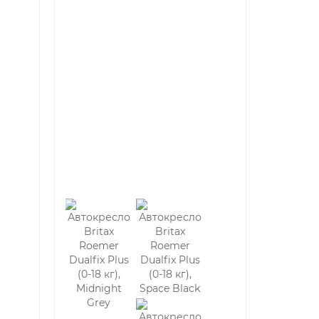
тегрированную базу (часто с упором в пол). Их
хождения в салоне автомобиля.
есла и жестко упирается в пол автомобиля. Она
 предотвращает опрокидывание кресла вперед
 вкладышем для новорожденных. Учитывайте,
ереноске 0+) не получится из-за веса
до машины.
?
а и первоклассника. Кресла группы 0-1
льный угол наклона, лучше адаптированная
ждается высокими баллами краш-тестов.
х упор в пол может занимать много места, а
комендуем примерять кресло в машину перед