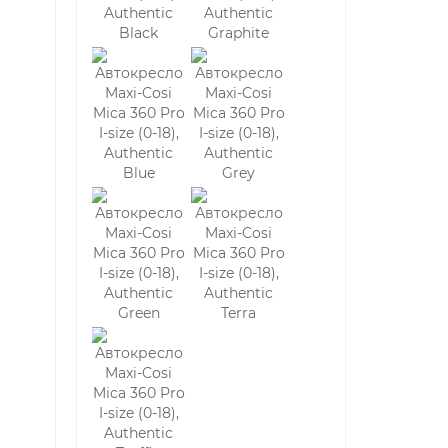
ении. Бампер минимизирует обратный отскок
новорожденного. Угол наклона максимальный
регулируется для сна и бодрствования.
ь спиной вперед максимально долго.
омобили. При выборе мы обращаем внимание на
й спортивный уклон, некоторые базовые
енного — голова малыша будет
нным углом наклона чаши.
тей от 0 до 6 месяцев он должен иметь жесткие
ши. Дешевые поролоновые подушечки