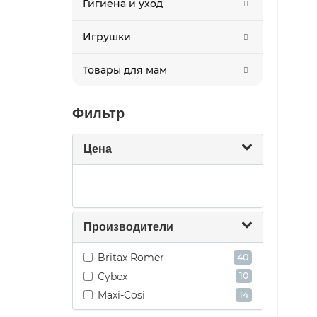
Гигиена и уход
нагру
кресл
Игрушки
Реж
Товары для мам
Возра
габар
Фильтр
0–15 
(до 13
Цена
15 ме
(
года
Как
Производители
В тор
профи
Britax Romer
40
модел
запро
Cybex
10
Maxi-Cosi
Второ
14
боков