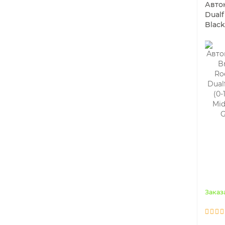
Авто
Dualf
Black
Стульчик для кормления Carrello
Ergo CRL-1670, Carbon Grey
Заказ