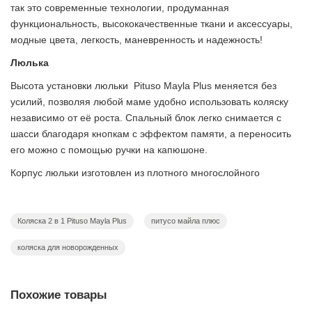
так это современные технологии, продуманная
функциональность, высококачественные ткани и аксессуары,
модные цвета, легкость, маневренность и надежность!
Люлька
Высота установки люльки Pituso Mayla Plus меняется без
усилий, позволяя любой маме удобно использовать коляску
независимо от её роста. Спальный блок легко снимается с
шасси благодаря кнопкам с эффектом памяти, а переносить
его можно с помощью ручки на капюшоне.
Корпус люльки изготовлен из плотного многослойного
текстиля, обладает водоотталкивающим эффектом и защитой
от ультрафиолетовых лучей spf 50.
Коляска 2 в 1 Pituso Mayla Plus
питусо майла плюс
Материал EPP, из которого изготовлена люлька, обладает
превосходной термостойкостью и изоляционными свойствами,
коляска для новорожденных
создавая идеальный микроклимат. Он сохраняет тепло зимой
и прохладу летом, обеспечивая комфорт в течение всего года.
Похожие товары
Капор люльки оборудован ручкой для переноски, имеется