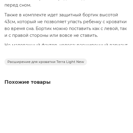
перед сном.
Также в комплекте идет защитный бортик высотой
43см, который не позволяет упасть ребенку с кроватки
во время сна. Бортик можно поставить как с левой, так
и с правой стороны или вовсе не ставить.
Не маловажный фактор, колеса: расширенный вариант
кроватки можно использовать как на колесах, так без
них, приклеив на торец фетровые подпятники, которые
Расширение для кроватки Terra Light New
идут в комплекте с расширением.
Похожие товары
Расширение для кроватки Terra Light New, Капучино
Заказать ✓