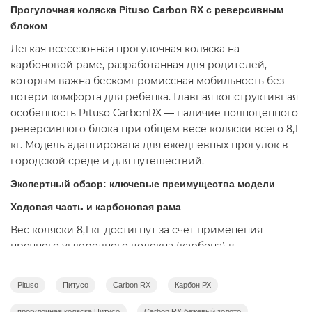
Прогулочная коляска Pituso Carbon RX с реверсивным
блоком
Легкая всесезонная прогулочная коляска на
карбоновой раме, разработанная для родителей,
которым важна бескомпромиссная мобильность без
потери комфорта для ребенка. Главная конструктивная
особенность Pituso CarbonRX — наличие полноценного
реверсивного блока при общем весе коляски всего 8,1
кг. Модель адаптирована для ежедневных прогулок в
городской среде и для путешествий.
Экспертный обзор: ключевые преимущества модели
Ходовая часть и карбоновая рама
Вес коляски 8,1 кг достигнут за счет применения
прочного углеродного волокна (карбона) в
конструкции шасси. Несмотря на легкость, рама
рассчитана на повышенные нагрузки и уверенно
Pituso
Питусо
Carbon RX
Карбон РХ
выдерживает пассажира весом до 22 кг.
прогулочная коляска Питусо
Carbon RX бежевый золото