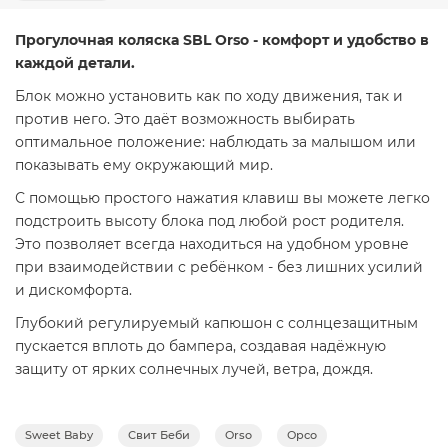
Прогулочная коляска SBL Orso - комфорт и удобство в
каждой детали.
Блок можно установить как по ходу движения, так и
против него. Это даёт возможность выбирать
оптимальное положение: наблюдать за малышом или
показывать ему окружающий мир.
С помощью простого нажатия клавиш вы можете легко
подстроить высоту блока под любой рост родителя.
Это позволяет всегда находиться на удобном уровне
при взаимодействии с ребёнком - без лишних усилий
и дискомфорта.
Глубокий регулируемый капюшон с солнцезащитным
пускается вплоть до бампера, создавая надёжную
защиту от ярких солнечных лучей, ветра, дождя.
Помимо этого ткань капора имеет пропитку от
ультрафиолета UV50. Козырек при необходимости
Sweet Baby
Свит Беби
Orso
Орсо
можно убрать под капюшон или отстегнуть.