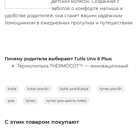
детских колясок. Созданная с
заботой о комфорте малыша и
удобстве родителей, она станет вашим надёжным
помощником в ежедневных прогулках и путешествиях
Почему родители выбирают Tutis Uno 6 Plus:
Термолюлька THERMOCOT™ — инновационный
материал защищает от холода и жары,
предотвращает образование плесени
Система EDUSKY™ — специальные контрастные
tutis
tutis uno 6+
tutis uno 6 plus
тутис уно 6+
узоры на капюшоне стимулируют развитие
уно
тутис
тутис уно шесть плюс
зрения малыша
Адаптивная амортизация — каждое колесо
двигается независимо, поглощая удары и
С этим товаром покупают
вибрации
Технология SENSORY-TECH — сенсорные ткани
Ваша скидка: - 56%
развивают тактильные ощущения ребёнка