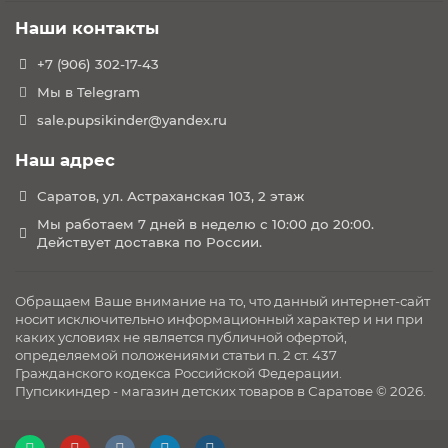
Что
Наши контакты
находится
в
+7 (906) 302-17-43
коробке?
Мы в Telegram
В
sale.pupsikinder@yandex.ru
комплект
входит все
Наш адрес
Саратов, ул. Астраханская 103, 2 этаж
Мы работаем 7 дней в неделю с 10:00 до 20:00.
необходимое для полноценного путешествия:
Действует доставка по России.
1. Люлька
2. Прогулочный блок
Обращаем Ваше внимание на то, что данный интернет-сайт
3. Бампер для сиденья
носит исключительно информационный характер и ни при
4. Шасси
каких условиях не является публичной офертой,
5. Корзина для покупок
определяемой положениями статьи п. 2 ст. 437
Гражданского кодекса Российской Федерации.
6. Накидка для люльки
Пупсикиндер - магазин детских товаров в Саратове © 2026.
7. Накидка для прогулочного блока
8. Матрасик
9. Дождевик