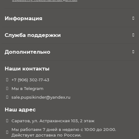
коробке?
В
комплект
Информация
входит все
Служба поддержки
необходимое для полноценного путешествия:
Дополнительно
1. Люлька
2. Прогулочный блок
Наши контакты
3. Бампер для сиденья
4. Шасси
+7 (906) 302-17-43
5. Корзина для покупок
Мы в Telegram
6. Накидка для люльки
sale.pupsikinder@yandex.ru
7. Накидка для прогулочного блока
8. Матрасик
Наш адрес
9. Дождевик
10. Москитная сетка
Саратов, ул. Астраханская 103, 2 этаж
Мы работаем 7 дней в неделю с 10:00 до 20:00.
Габариты:
Действует доставка по России.