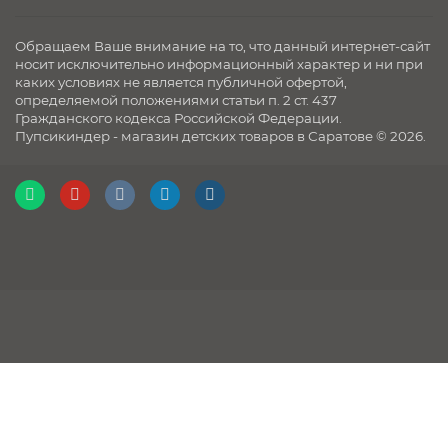
Вес люльки: 3 кг
Внутренние размеры люльки: 81×37 см (ДхШ)
Обращаем Ваше внимание на то, что данный интернет-сайт
Вес прогулочного блока: 3,6 кг
носит исключительно информационный характер и ни при
Внутренние размеры прогулочного блока: 100×37,5
каких условиях не является публичной офертой,
определяемой положениями статьи п. 2 ст. 437
см (ДхШхВ)
Гражданского кодекса Российской Федерации.
Вес рамы: 7 кг
Пупсикиндер - магазин детских товаров в Саратове © 2026.
Размеры сложенной рамы: 74х61х33 см (ДхШхВ)
Размеры сложенного шасси с сиденьем: 76х61х37
см (ДхШхВ)
Размеры разложенного шасси с люлькой:
109х61х118 см (ДхШхВ)
Размеры разложенного шасси с сиденьем:
97х61х112 см (ДхШхВ)
Вес шасси с люлькой: 10 кг.
Вес шасси с прогулочным блоком 10,6 кг
Диаметр колес (передние/задние): 22/27 см
Ширина колесной базы: 61 см.
FAQ:
Насколько коляска устойчивая?