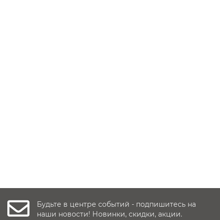
Заказать ✓
5 отзывов
56 900 руб.
Уточнить наличие
Будьте в центре событий - подпишитесь на
наши новости! Новинки, скидки, акции.