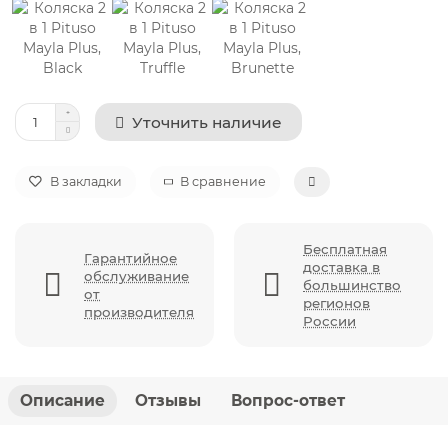
Уточнить наличие
В закладки
В сравнение
Бесплатная
Гарантийное
доставка в
обслуживание
большинство
от
регионов
производителя
России
Описание
Отзывы
Вопрос-ответ