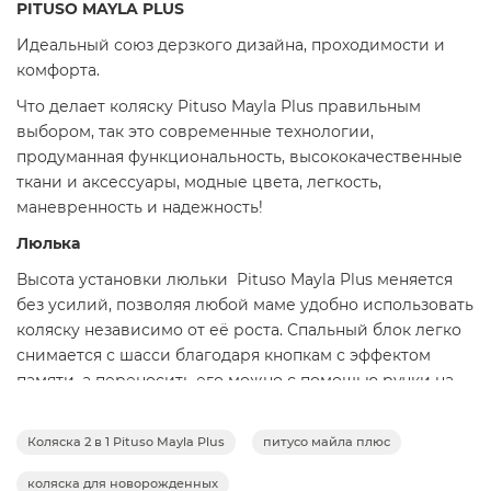
PITUSO MAYLA PLUS
Идеальный союз дерзкого дизайна, проходимости и
комфорта.
Что делает коляску Pituso Mayla Plus правильным
выбором, так это современные технологии,
продуманная функциональность, высококачественные
ткани и аксессуары, модные цвета, легкость,
маневренность и надежность!
Люлька
Высота установки люльки Pituso Mayla Plus меняется
без усилий, позволяя любой маме удобно использовать
коляску независимо от её роста. Спальный блок легко
снимается с шасси благодаря кнопкам с эффектом
памяти, а переносить его можно с помощью ручки на
капюшоне.
Корпус люльки изготовлен из плотного многослойного
Коляска 2 в 1 Pituso Mayla Plus
питусо майла плюс
текстиля, обладает водоотталкивающим эффектом и
коляска для новорожденных