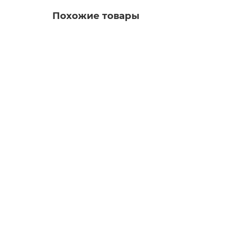
Похожие товары
Ваша скидка: - 15%
Детский пеленальный комод Antemi Mari с 
Заказать ✓
15 870 руб.
18 630 руб.