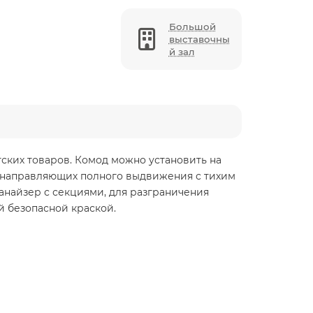
Большой
выставочны
й зал
тских товаров. Комод можно установить на
а направляющих полного выдвижения с тихим
анайзер с секциями, для разграничения
й безопасной краской.