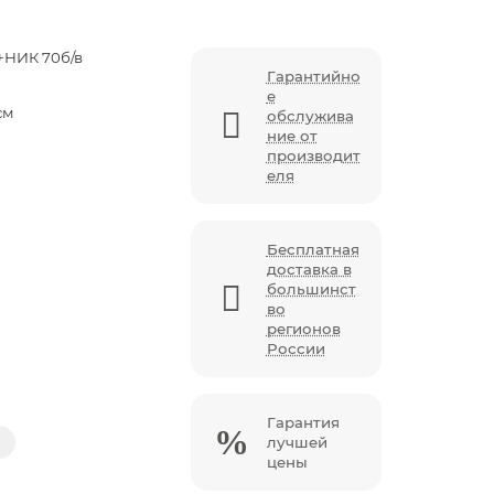
+НИК 70б/в
Гарантийно
е
см
обслужива
ние от
производит
еля
Бесплатная
доставка в
большинст
во
регионов
России
Гарантия
лучшей
цены