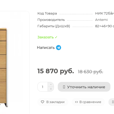
Код Товара
НИК 72б/в
Производитель
Antemi
Габариты (ДхШхВ)
82×46×90 
Заказать ✓
Написать
15 870 руб.
18 630 руб.
Уточнить наличие
В закладки
В сравнение