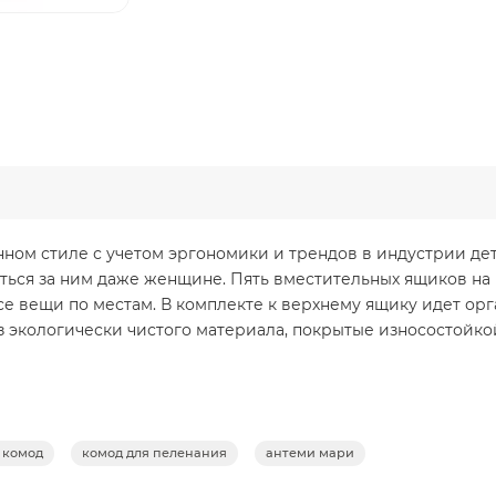
нном стиле с учетом эргономики и трендов в индустрии де
раться за ним даже женщине. Пять вместительных ящиков н
се вещи по местам. В комплекте к верхнему ящику идет орг
з экологически чистого материала, покрытые износостойко
 комод
комод для пеленания
антеми мари