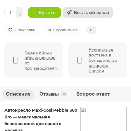
Быстрый заказ
Купить
В закладки
В сравнение
Бесплатная
Гарантийное
доставка в
обслуживание
большинство
от
регионов
производителя
России
Описание
Отзывы
Вопрос-ответ
5
Автокресло Maxi-Cosi Pebble 360
Pro — максимальная
безопасность для вашего
малыша