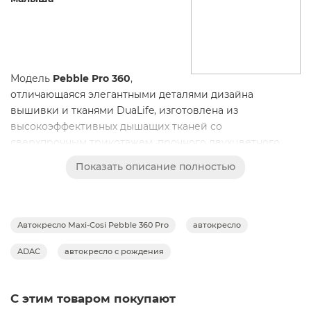
Модель
Pebble Pro 360
,
отличающаяся элегантными деталями дизайна
вышивки и тканями DuaLife, изготовлена из
высокоэффективных дышащих тканей со
сверхпрочным трикотажем, прочного двухцветного
трикотажа и 100% переработанных тканей EcoCar.
Показать описание полностью
Автокресло Maxi-Cosi Pebble 360 Pro
автокресло
Особенности:
ADAC
автокресло с рождения
Эргономичная ручка позволяет легко переносить
ребенка в машину и обратно. Вес автолюльки 4,7 кг.
Pebble 360 Pro создан для того, чтобы расти вместе с
С этим товаром покупают
вашим ребенком: он имеет семь регулируемых