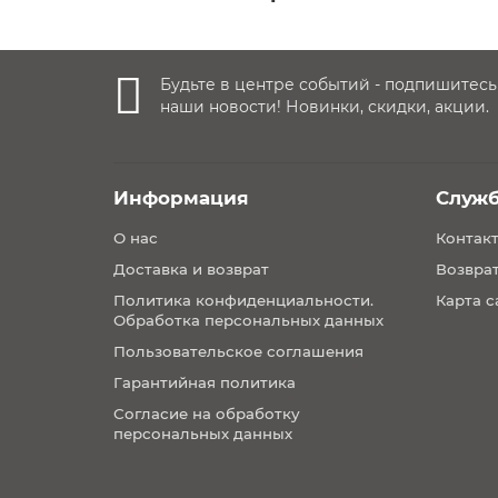
Будьте в центре событий - подпишитесь
наши новости! Новинки, скидки, акции.
Pearl 360 Pro оснащен
что вашему ребенку все
Информация
Служ
сидения, обеспечивающе
О нас
Контак
Доставка и возврат
Возврат
Политика конфиденциальности.
Карта с
Обработка персональных данных
Вкладыш для новорожденных (приобретаются 
Пользовательское соглашения
Гарантийная политика
Автокресло соответствуе
Согласие на обработку
безопасность для вашего
персональных данных
Изготовлен из мягкой тк