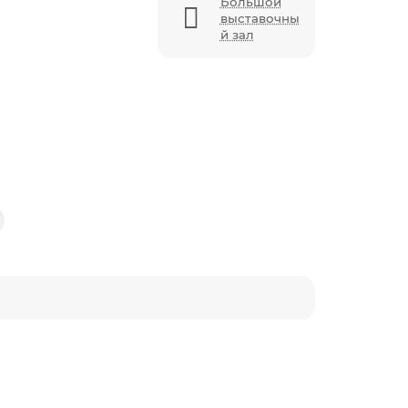
Большой
выставочны
й зал