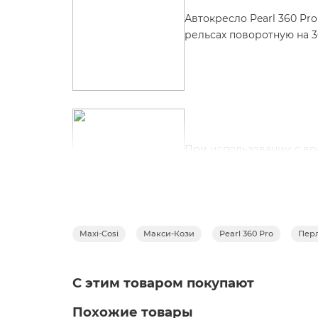
Автокресло Pearl 360 Pr
рельсах поворотную на 3
При использовании с в
Pearl 360 Pro
становится
Maxi-Cosi
Макси-Кози
Pearl 360 Pro
Перл
Pearl 360 Pro разработа
С этим товаром покупают
регулируемые ремни без
Похожие товары
наклона для вашего ребен