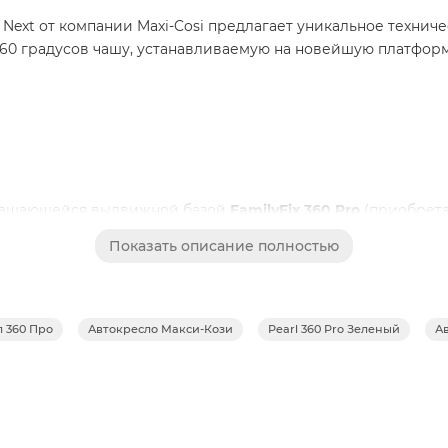
o Next от компании Maxi-Cosi предлагает уникальное техн
60 градусов чашу, устанавливаемую на новейшую платформу 
ращающейся выдвижной базой
FamilyFix 360 Pro
(приобрета
 единственным автокреслом для малышей, которое одновре
Показать описание полностью
 360 Про
Автокресло Макси-Кози
Pearl 360 Pro Зеленый
Ав
н, чтобы расти вместе с вашим ребенком, имеет девять ре
опасности. Сиденье имеет пять положений наклона спинки
ка до 4 лет.