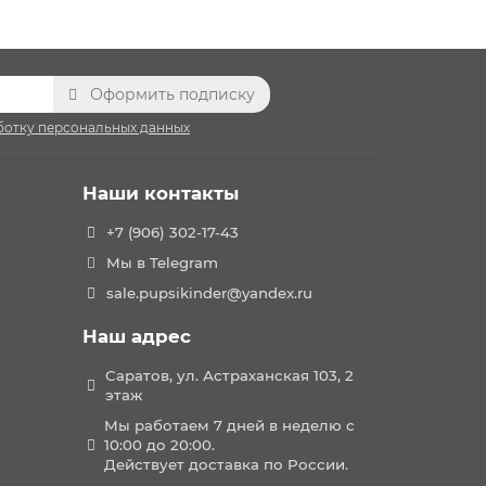
Оформить подписку
ботку персональных данных
мальную циркуляцию воздуха и гарантируют,
т вашему малышу приподнятое положение для
Наши контакты
+7 (906) 302-17-43
Мы в Telegram
sale.pupsikinder@yandex.ru
авильную посадку с самого рождения.
Наш адрес
Саратов, ул. Астраханская 103, 2
ze (R129/03), обеспечивая максимальную
этаж
олнительной защиты головы ребенка.
Мы работаем 7 дней в неделю с
10:00 до 20:00.
Действует доставка по России.