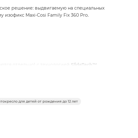
ическое решение: выдвигаемую на специальных
изофикс Maxi-Cosi Family Fix 360 Pro.
ются отдельно) с технологией
SlideTech™
менно вращается и сдвигается к вам.
токресло для детей от рождения до 12 лет
гулируемых положений подголовника и
, поэтому вы можете выбрать лучший угол