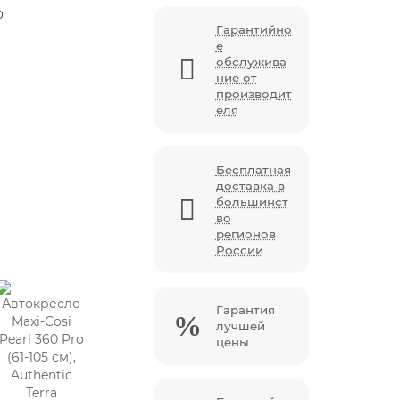
0
Гарантийно
е
обслужива
ние от
производит
еля
Бесплатная
доставка в
большинст
во
регионов
России
Гарантия
лучшей
цены