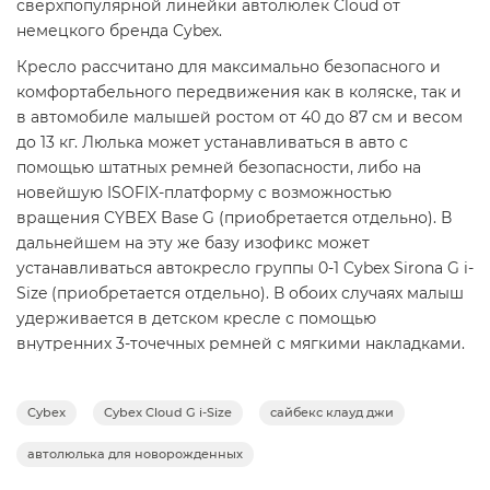
сверхпопулярной линейки автолюлек Cloud от
немецкого бренда Cybex.
Кресло рассчитано для максимально безопасного и
комфортабельного передвижения как в коляске, так и
в автомобиле малышей ростом от 40 до 87 см и весом
до 13 кг. Люлька может устанавливаться в авто с
помощью штатных ремней безопасности, либо на
новейшую ISOFIX-платформу с возможностью
вращения CYBEX Base G (приобретается отдельно). В
дальнейшем на эту же базу изофикс может
устанавливаться автокресло группы 0-1 Cybex Sirona G i-
Size (приобретается отдельно). В обоих случаях малыш
удерживается в детском кресле с помощью
внутренних 3-точечных ремней с мягкими накладками.
Новое детское кресло стало существенно легче,
система вентиляции теперь работает еще
Cybex
Cybex Cloud G i-Size
сайбекс клауд джи
эффективнее, изменилась конструкция боковой
защиты, а благодаря новым направляющим ремня
автолюлька для новорожденных
Клауд Джи Айсайз можно использовать в самолете.