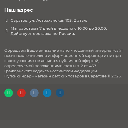
Комплектация:
Наш адрес
Вкладыш-матрасик для новорожденных
Руководство по эксплуатации
Саратов, ул. Астраханская 103, 2 этаж
Габариты:
Мы работаем 7 дней в неделю с 10:00 до 20:00.
Действует доставка по России.
Вес: 3.9 кг
Размеры (ДхШхВ): 64,5 х 44 х 38 см
Обращаем Ваше внимание на то, что данный интернет-сайт
носит исключительно информационный характер и ни при
каких условиях не является публичной офертой,
определяемой положениями статьи п. 2 ст. 437
Гражданского кодекса Российской Федерации.
Пупсикиндер - магазин детских товаров в Саратове © 2026.