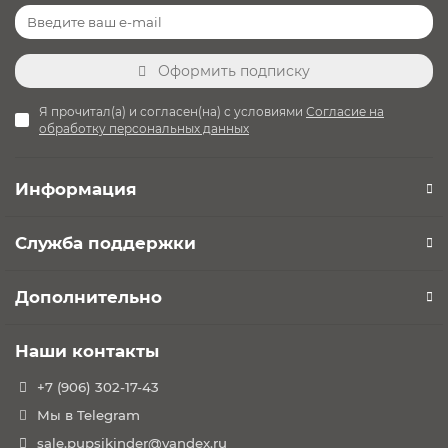
внутренние ремни
Способ регулировки наклона: автолюлька
раскладывается в более горизонтальное
Оформить подписку
положение
Возможность использования в самолете: есть
Я прочитал(а) и согласен(на) с условиями
Согласие на
Возможность установки на шасси коляски: есть
обработку персональных данных
Совместимость с Isofix: есть
Соответствие стандарту i-Size: есть
Информация
Мягкие накладки на внутренние ремни: есть
Съемный внутренний вкладыш для малышей: есть
Поддержка головы новорожденного: есть
Служба поддержки
Использование в качестве качалки: есть
Использование в качестве переноски: есть
Дополнительно
Ручки для переноски: есть
Регулировка высоты подголовника: есть
Наши контакты
Регулировка высоты внутренних ремней: есть
Тент от солнца: есть
+7 (906) 302-17-43
Съемный чехол: есть. Тканевые чехлы кресла
Мы в Telegram
можно стирать в машинке при 30°C.
sale.pupsikinder@yandex.ru