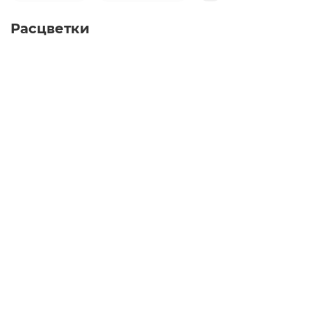
Расцветки
Автокресло Rant Nitro (0-36 кг), Grey/Pink
Автокресло Rant Nitro (0-36 кг), Black