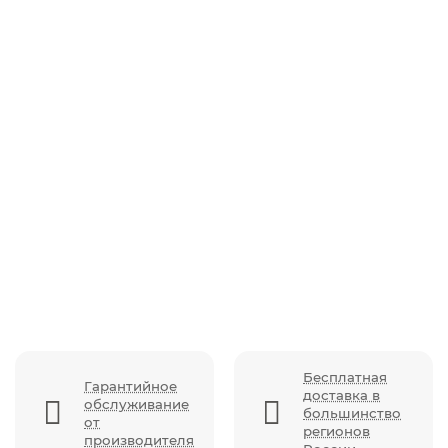
Автокресло Rant Nitro (0-36 кг), Beige
Бесплатная
Гарантийное
доставка в
обслуживание
большинство
от
регионов
производителя