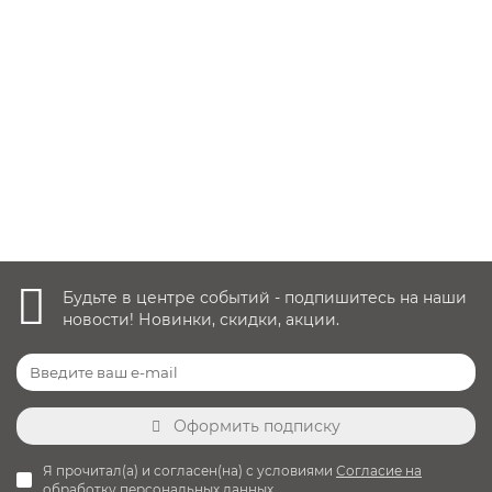
Автокресло Rant Drive (0-36 кг), Grey
Заказать ✓
10 990 руб.
Уточнить наличие
Будьте в центре событий - подпишитесь на наши
новости! Новинки, скидки, акции.
Оформить подписку
Я прочитал(а) и согласен(на) с условиями
Согласие на
обработку персональных данных