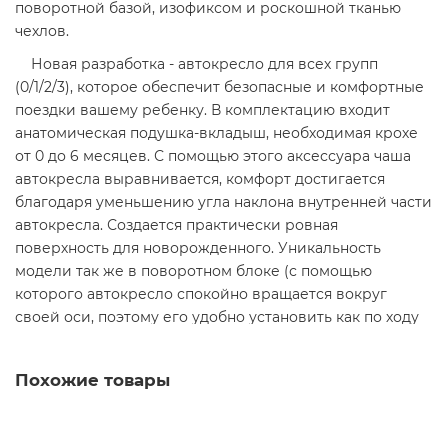
поворотной базой, изофиксом и роскошной тканью
чехлов.
Новая разработка - автокресло для всех групп
(0/1/2/3), которое обеспечит безопасные и комфортные
поездки вашему ребенку. В комплектацию входит
анатомическая подушка-вкладыш, необходимая крохе
от 0 до 6 месяцев. С помощью этого аксессуара чаша
автокресла выравнивается, комфорт достигается
благодаря уменьшению угла наклона внутренней части
автокресла. Создается практически ровная
поверхность для новорожденного. Уникальность
модели так же в поворотном блоке (с помощью
которого автокресло спокойно вращается вокруг
своей оси, поэтому его удобно установить как по ходу
движения, так и против). Еще одна особенность -
потрясающая ткань чехлов. Специальная пропитка не
Похожие товары
даст впитаться влаге и грязи, при этом на ощупь чехлы
невероятно приятные. Кресло имеет большие
внутренние размеры, а для комфорта малышей