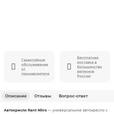
Автокресло Rant Nitro (0-36 кг), Red
Бесплатная
Гарантийное
доставка в
обслуживание
большинство
от
регионов
производителя
России
Описание
Отзывы
Вопрос-ответ
Автокресло Rant Nitro
— универсальное автокресло с