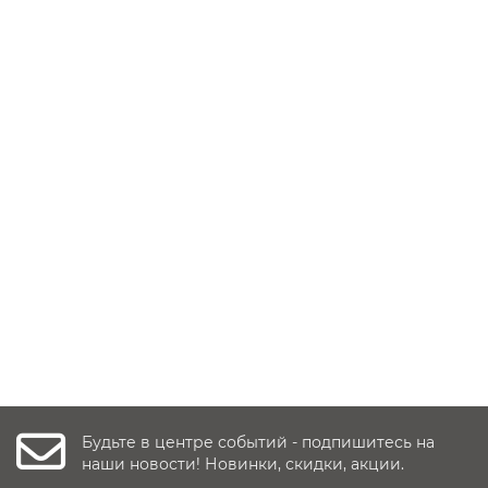
Уточнить наличие
Автокресло Rant Nitro (0-36 кг), Beige
Заказать ✓
9 990 руб.
Уточнить наличие
Будьте в центре событий - подпишитесь на
наши новости! Новинки, скидки, акции.