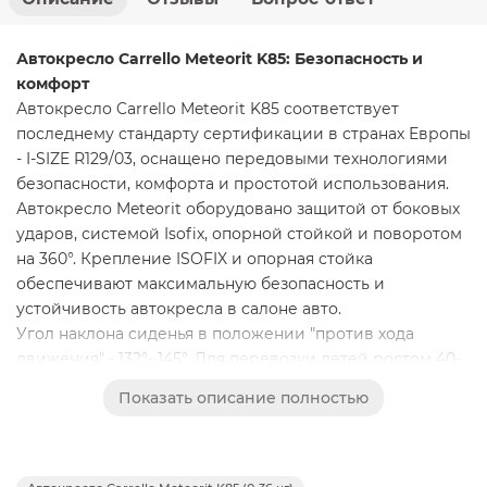
Автокресло Carrello Meteorit K85: Безопасность и
комфорт
Автокресло Carrello Meteorit K85 соответствует
последнему стандарту сертификации в странах Европы
- I-SIZE R129/03, оснащено передовыми технологиями
безопасности, комфорта и простотой использования.
Автокресло Meteorit оборудовано защитой от боковых
ударов, системой Isofix, опорной стойкой и поворотом
на 360°. Крепление ISOFIX и опорная стойка
обеспечивают максимальную безопасность и
устойчивость автокресла в салоне авто.
Угол наклона сиденья в положении "против хода
движения" - 132°- 145°. Для перевозки детей ростом 40-
105 см.
Показать описание полностью
Поворот на 360° обеспечит лёгкое изменение
направления сиденья, а так же комфортное
усаживание маленького пассажира.
Маленький подголовник и анатомический вкладыш