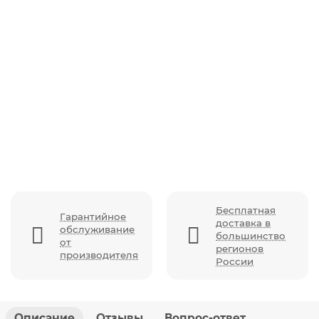
Автокресло Carrello Meteorit K85 (0-36 кг), Space
Black
Бесплатная
Гарантийное
доставка в
обслуживание
большинство
от
регионов
производителя
России
Описание
Отзывы
Вопрос-ответ