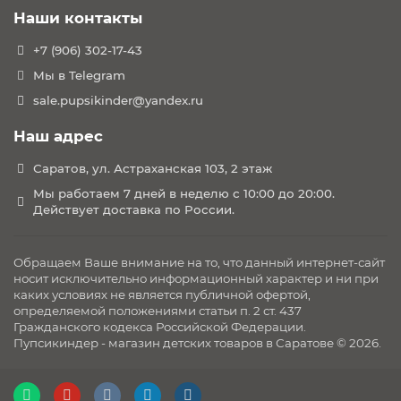
Безопасно установите ПОВОРОТ в автомобиле с
Наши контакты
помощью регулируемой опорной ножки. Ножка
+7 (906) 302-17-43
фиксируется на полу автомобиля, чтобы обеспечить
дополнительную устойчивость и свести к минимуму
Мы в Telegram
наклонные движения автокресла. А легко читаемый
sale.pupsikinder@yandex.ru
индикатор показывает, когда опорная ножка надежно
закреплена на полу вашего автомобиля, что упрощает
Наш адрес
ее правильную посадку.
Саратов, ул. Астраханская 103, 2 этаж
Мы работаем 7 дней в неделю с 10:00 до 20:00.
БЫСТРОСЪЕМНЫЙ МОЮЩИЙСЯ ЧЕХОЛ
Действует доставка по России.
С детьми в машине все может быть довольно
запутанно. Будь то пролитый сок или приступ
укачивания, SWIVEL имеет чехол для сиденья, который
Обращаем Ваше внимание на то, что данный интернет-сайт
можно стирать в стиральной машине, не отстегивая
носит исключительно информационный характер и ни при
каких условиях не является публичной офертой,
ремни безопасности. Так вы сможете быстро убраться
определяемой положениями статьи п. 2 ст. 437
и отправиться в путь.
Гражданского кодекса Российской Федерации.
Пупсикиндер - магазин детских товаров в Саратове © 2026.
РАСТИ ВМЕСТЕ С РЕБЕНКОМ
Дети развиваются очень быстро, поэтому