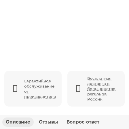
Автокресло Britax Roemer Swivel (40-125 см), Dusty
Rose
Бесплатная
Гарантийное
доставка в
обслуживание
большинство
от
регионов
производителя
России
Описание
Отзывы
Вопрос-ответ