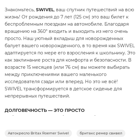
Знакомьтесь,
SWIVEL
, ваш спутник путешествий на всю
жизнь! От рождения до 7 лет (125 см) это ваш билет к
беспроблемным поездкам на автомобиле. Благодаря
вращению на 360° входить и выходить из него очень
просто. Наш уютный вкладыш для новорожденных
балует вашего новорожденного, в то время как SWIVEL
адаптируется по мере его взросления к школьнику. Это
как заклинание роста для комфорта и безопасности. В
возрасте 15 месяцев (или 76 см) вы можете выбирать
между приключениями вашего маленького
исследователя сзади или вперед. Но это не всё!
SWIVEL трансформируется в детское сиденье для
непрерывных путешествий.
ДОЛГОВЕЧНОСТЬ — ЭТО ПРОСТО
Наблюдайте, как ваш ребенок растет без усилий с
автокреслом SWIVEL! С рождения и до первых 7 лет
жизни на этом сиденье вы найдете все необходимое.
Автокресло Britax Roemer Swivel
бритакс ремер свивел
Легко поверните его к двери автомобиля, чтобы