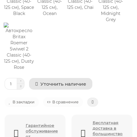
Уточнить наличие
В закладки
В сравнение
Бесплатная
Гарантийное
доставка в
обслуживание
большинство
от