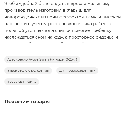
Чтобы удобней было сидеть в кресле малышам,
производитель изготовил вкладыш для
новорожденных из пены с эффектом памяти высокой
плотности с учетом роста позвоночника ребенка.
Большой угол наклона спинки помогает ребенку
наслаждаться сном на ходу, а просторное сиденье и
удлиненный пятиточечный ремень безопасности
обеспечат безопасную и комфортную поездку.
Автокресло Avova Swan Fix i-size (0-25кг)
Вращение на 360° — просто, гибко, безопасно
Инновационная функция поворота на 360°
атвокресло с рождения
для новорожденных
обеспечивает удобную установку и простоту
авова сван фикс
ежедневного использования. Благодаря практичному
повороту к двери автомобиля, посадка ребёнка в
автомобиль и пристегивание ремнями безопасности
Похожие товары
становятся особенно простыми.
Вставка для новорожденных – бережная защита с
самого рождения
Трёхкомпонентный, шёлковый вкладыш для