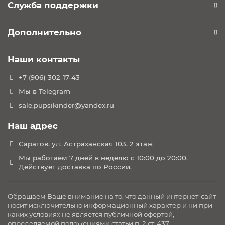
Служба поддержки
Тип ремней безопасности: 5-ти точечный
Регулировка натяжения ремня автокресла: да
Накладки на ремни автокресла: да
Дополнительно
Вкладка-матрасик: да
Регулировка наклона спинки: да
Наши контакты
Количество положений наклона спинки: 3
Регулировка высоты подголовника: да
+7 (906) 302-17-43
Боковая защита автокресла да
Мы в Telegram
Дополнительная боковая поддержка: да
sale.pupsikinder@yandex.ru
Поворотный механизм: 360°
Система вентиляции: да
Наш адрес
Съёмный чехол автокресла: да
Саратов, ул. Астраханская 103, 2 этаж
Габариты:
Мы работаем 7 дней в неделю с 10:00 до 20:00.
Внутренний размер: 31 х 34 х 45-65 см
Действует доставка по России.
Размер автокресла (ДхШхВ): 58,5 х 44 х 58-77 см
Вес автокресла: 11.7 кг
Обращаем Ваше внимание на то, что данный интернет-сайт
носит исключительно информационный характер и ни при
каких условиях не является публичной офертой,
определяемой положениями статьи п. 2 ст. 437