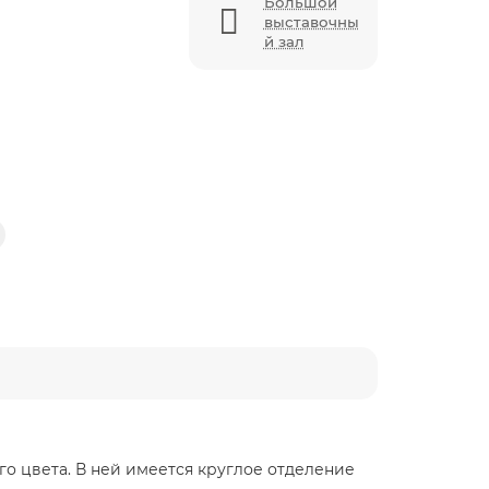
Большой
выставочны
й зал
о цвета. В ней имеется круглое отделение