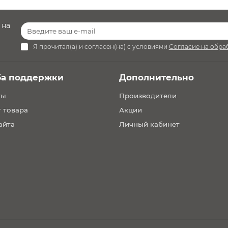
о хранения
 на
Я прочитал(а) и согласен(на) с условиями
Согласие на обра
ба поддержки
Дополнительно
м
ты
Производители
 товара
Акции
айта
Личный кабинет