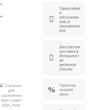
44
Гарантийно
е
см
обслужива
ние от
производит
еля
Бесплатная
доставка в
большинст
во
регионов
России
Гарантия
лучшей
цены