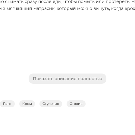
о снимать сразу после еды, чтобы помыть или протереть. 
ый мягчайший матрасик, который можно вынуть, когда крох
Показать описание полностью
кладками
Рант
Крем
Стульчик
Столик
ом
оре стульчика