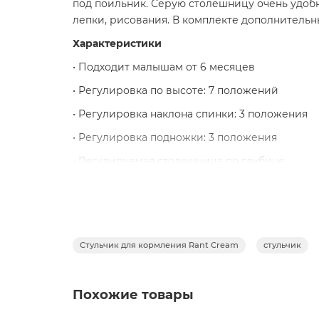
под поильник. Серую столешницу очень удобн
лепки, рисования. В комплекте дополнительн
Характеристики
• Подходит малышам от 6 месяцев
• Регулировка по высоте: 7 положений
• Регулировка наклона спинки: 3 положения
• Регулировка подножки: 3 положения
• Регулируемая столешница по глубине
• Двойная столешница
• Съемная столешница
• 5-точечные ремни с мягкими плечевыми на
Стульчик для кормления Rant Cream
стульчик
• 4 поворотных колеса с тормозным механизм
• Корзина для разных мелочей под сиденьем
Похожие товары
• Столешницу можно установить на задней оп