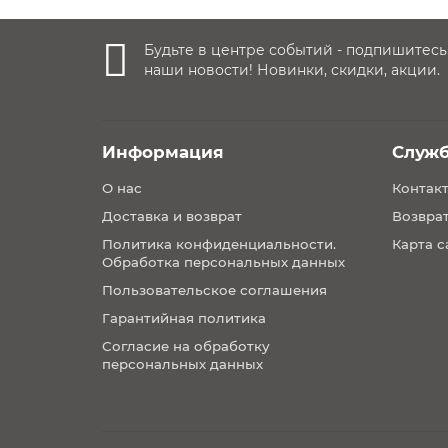
• Быстрая и простая сборка для вертикальног
• Материал корпуса: пластик, сталь
Будьте в центре событий - подпишитесь
наши новости! Новинки, скидки, акции.
• Материал чехла: эко-кожа
Габариты
• Вес: 9 кг
Информация
Служ
• Размеры в разложенном виде: 90 х 62 х 105 с
О нас
Контак
• Размеры в сложенном виде: 33 х 62 х 100 см
Доставка и возврат
Возврат
• Вес в упаковке: 10 кг
Политика конфиденциальности.
Карта с
Обработка персональных данных
• Размеры упаковки: 63 х 52 х 35 см
Пользовательское соглашения
Гарантийная политика
Согласие на обработку
персональных данных