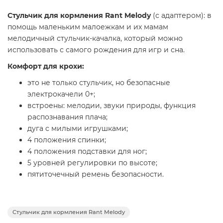
Стульчик для кормления Rant Melody
(с адаптером): в
помощь маленьким малоежкам и их мамам
мелодичный стульчик-качалка, который можно
использовать с самого рождения для игр и сна.
Комфорт для крохи:
это не только стульчик, но безопасные
электрокачели 0+;
встроены: мелодии, звуки природы, функция
распознавания плача;
дуга с милыми игрушками;
4 положения спинки;
4 положения подставки для ног;
5 уровней регулировки по высоте;
пятиточечный ремень безопасности.
Комфорт для родителей:
максимальная нагрузка;
Стульчик для кормления Rant Melody
9 кг для качелей, 20 кг - для стульчика;