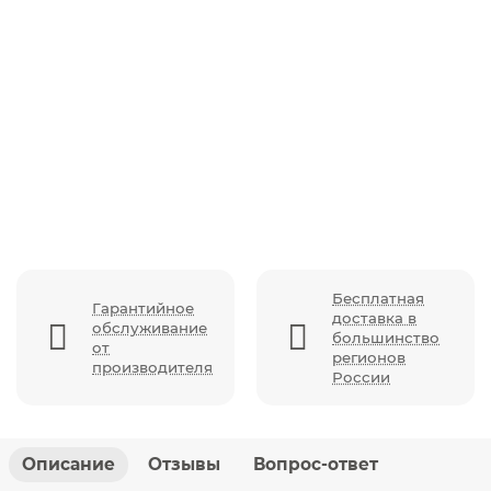
Стульчик для кормления Rant Melody, Ocean Green
Бесплатная
Гарантийное
доставка в
обслуживание
большинство
от
регионов
производителя
России
Описание
Отзывы
Вопрос-ответ