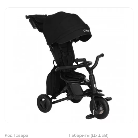
Код Товара
Габариты (ДхШхВ)