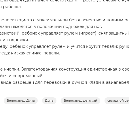
м благодаря адаптивной конструкции. Просто установите 
я ребенка.
го велосипедиста с максимальной безопасностью и полным 
педали находятся в положении подножек для ног.
 действий, ребенок управляет рулем (играет), снят защитн
или подножки.
еду, ребенок управляет рулем и учится крутит педали: ручк
еда: низкая спинка, педали.
е кнопки. Запатентованная конструкция единственная в св
йся и современный
 виде разрешен для перевозки в ручной клади в авиапере
ть и переносить
Велосипед Дуна
Дуна
Велосипед детский
складной в
трументов и крепежа. Поставляется в собранном виде и го
iki протестирован по стандартам безопасности игрушек EN-