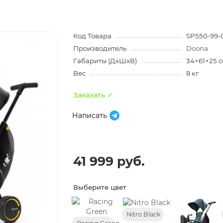
Код Товара
SP550-99-
Производитель
Doona
Габариты (ДхШхВ)
34×61×25 
Вес
8 кг
Заказать ✓
Написать
41 999 руб.
Выберите цвет
Nitro Black