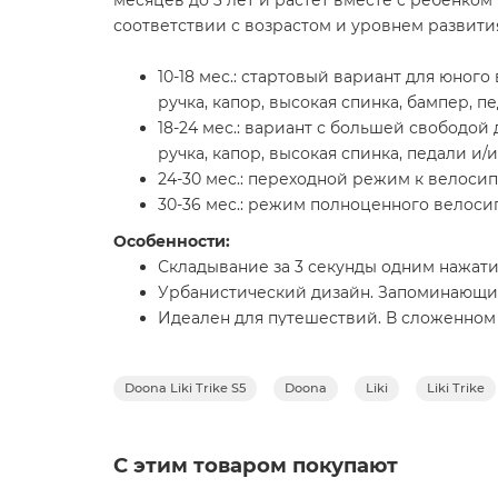
месяцев до 3 лет и растет вместе с ребенко
соответствии с возрастом и уровнем развити
10-18 мес.: стартовый вариант для юно
ручка, капор, высокая спинка, бампер, 
18-24 мес.: вариант с большей свободой
ручка, капор, высокая спинка, педали и/
24-30 мес.: переходной режим к велосип
30-36 мес.: режим полноценного велосип
Особенности:
Складывание за 3 секунды одним нажати
Урбанистический дизайн. Запоминающи
Идеален для путешествий. В сложенном
полку самолета
Компактность и легкий вес. Легко храни
Doona Liki Trike S5
Doona
Liki
Liki Trike
Не требует сборки, дополнительных инс
Качественные и безопасные материалы. L
US.
С этим товаром покупают
Комплектация S5 (премиальная):