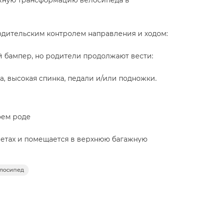
нужную трансформацию велосипеда в
родительским контролем направления и ходом:
ый бампер, но родители продолжают вести:
а, высокая спинка, педали и/или подножки.
оем роде
летах и помещается в верхнюю багажную
елосипед
тов к использованию прямо из коробки
71 и безопасности велосипедов ANSI Z315.1