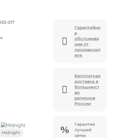
032-017
Гарантийно
е
см
обслужива
ние от
производит
еля
Бесплатная
доставка в
большинст
во
регионов
России
Гарантия
лучшей
Midnight
цены