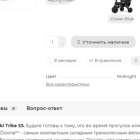
Racing Green
Ocean Blue
Уточнить наличие
В закладки
В сравнение
Цвет
Midnight
Все характеристики
ывы
Вопрос-ответ
6
i Trike S5.
Будьте готовы к тому, что во время прогулок и
 от Doona™ - самым компактным складным трехколесным велос