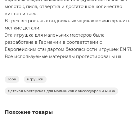
молоток, пила, отвертка и достаточное количество
винтов и гаек.
В трех встроенных выдвижных ящиках можно хранить
мелкие детали.
Эта игрушка для маленьких мастеров была
разработана в Германии в соответствии с
Европейским стандартом безопасности игрушек EN 71.
Все используемые материалы протестированы на
наличие вредных веществ и сертифицированы. Кроме
того, набор для верстака имеет знак качества EPH
Института
roba
игрушки
технологии дерева.
Детская мастерская для мальчиков с аксессуарами ROBA
Лак, используемый для обработки игровых
инструментов, устойчив к влаге и придает им
гладкость. Все поверхности можно протирать.
Похожие товары
Характеристики:
Размер: 73.0 x 41.0 x 85.5 см (Высота рабочей поверхности: 55
cм)
Вес: 8.58 кг