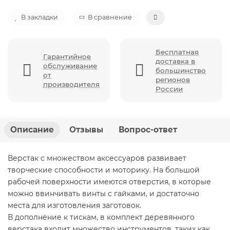
В закладки
В сравнение
Бесплатная
Гарантийное
доставка в
обслуживание
большинство
от
регионов
производителя
России
Описание
Отзывы
Вопрос-ответ
Верстак с множеством аксессуаров развивает
творческие способности и моторику. На большой
рабочей поверхности имеются отверстия, в которые
можно ввинчивать винты с гайками, и достаточно
места для изготовления заготовок.
В дополнение к тискам, в комплект деревянного
верстака входит множество инструментов, таких как