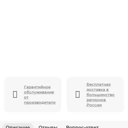
Горка для купания Rant Dolphin складная, Orange
Бесплатная
Гарантийное
доставка в
обслуживание
большинство
от
регионов
производителя
России
Описание
Отзывы
Вопрос-ответ