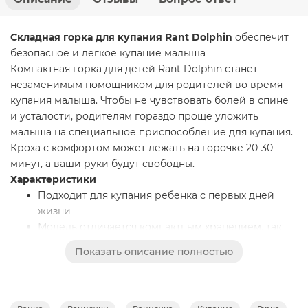
Складная горка для купания Rant Dolphin
обеспечит
безопасное и легкое купание малыша
Компактная горка для детей Rant Dolphin станет
незаменимым помощником для родителей во время
купания малыша. Чтобы не чувствовать болей в спине
и усталости, родителям гораздо проще уложить
малыша на специальное приспособление для купания.
Кроха с комфортом может лежать на горочке 20-30
минут, а ваши руки будут свободны.
Характеристики
Подходит для купания ребенка с первых дней
жизни
Модель отличается компактным хранением, так
как ножки у горки после купания можно сложить
Показать описание полностью
Дно горочки, выполненное из мягкого, прочного и
антискользящего силикона, подарит малышу
дополнительный комфорт
Анатомическая сеточка, принимающая форму