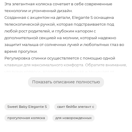
Эта элегантная коляска сочетает в себе современные
технологии и утонченный дизайн.
Созданная с акцентом на детали, Elegante S оснащена
телескопической ручкой, которая подстраивается под
любой рост родителей, и глубоким капором с
дополнительной секцией на молнии, который надежно
защитит малыша от солнечных лучей и любопытных глаз во
время прогулки.
Регулировка спинки осуществляется с помощью одной
клавиши для максимального комфорта. Обратите внимание,
что ткань коляски- водоотталкивающая и защищает от
ультрафиолетовых лучей.
Показать описание полностью
Безопасность вашего малыша обеспечивают магнитные
ремни (что очень удобно, так как малыш фиксируется одним
нажатием), мягкие накладки, которые добавляют комфорт во
время движения, а межпаховая перемычка усиливает
Sweet Baby Elegante S
свит бейби элегант с
безопасность. Отстегивающийся бампер позволяет легко
прогулочная коляска
для новорожденных
усаживать малыша.
Большое спальное место 95x33 см разработано для