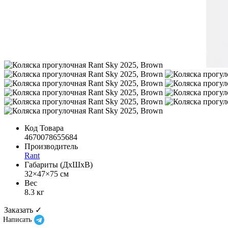
Код Товара
4670078655684
Производитель
Rant
Габариты (ДхШхВ)
32×47×75 см
Вес
8.3 кг
Заказать ✓
Написать