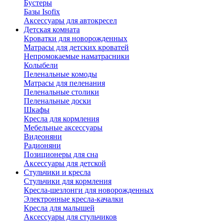
Бустеры
Базы Isofix
Аксессуары для автокресел
Детская комната
Кроватки для новорожденных
Матрасы для детских кроватей
Непромокаемые наматрасники
Колыбели
Пеленальные комоды
Матрасы для пеленания
Пеленальные столики
Пеленальные доски
Шкафы
Кресла для кормления
Мебельные аксессуары
Видеоняни
Радионяни
Позиционеры для сна
Аксессуары для детской
Стульчики и кресла
Стульчики для кормления
Кресла-шезлонги для новорожденных
Электронные кресла-качалки
Кресла для малышей
Аксессуары для стульчиков