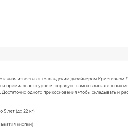
работанная известным голландским дизайнером Кристианом
ани премиального уровня порадуют самых взыскательных м
 Достаточно одного прикосновения чтобы складывать и рас
5 лет (до 22 кг)
нажатия кнопки)