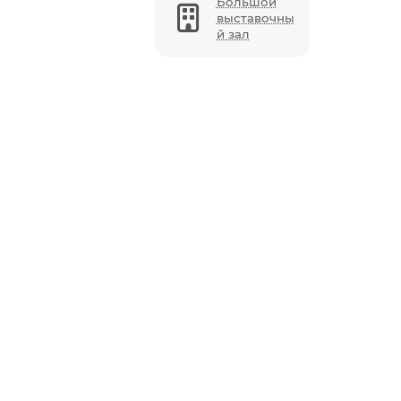
Большой
выставочны
й зал
xagon, Black
gon, Champagne