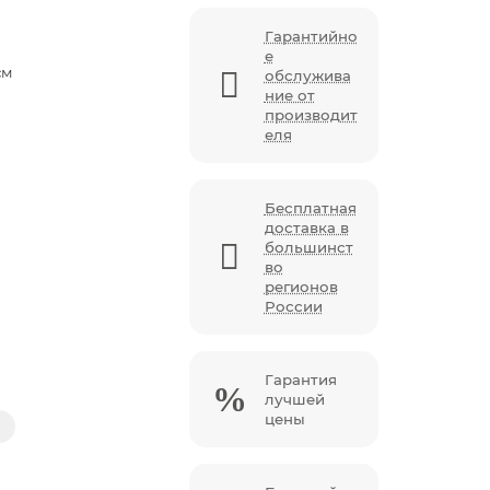
Гарантийно
е
см
обслужива
ние от
производит
еля
Бесплатная
доставка в
большинст
во
регионов
России
Гарантия
лучшей
цены