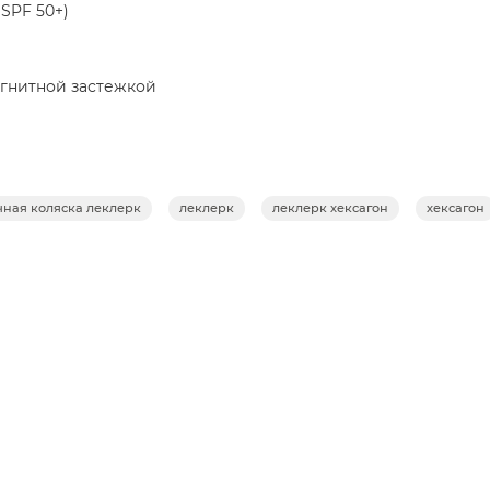
SPF 50+)
агнитной застежкой
отные колеса «антишок»)
чная коляска леклерк
леклерк
леклерк хексагон
хексагон
 кг)
ожи
на багажную полку в салоне самолёта
mpagne
5x61x47 см