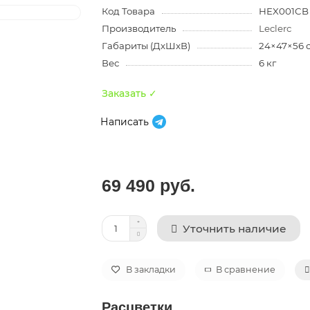
Код Товара
HEX001CB
Производитель
Leclerc
Габариты (ДхШхВ)
24×47×56 
Вес
6 кг
Заказать ✓
Написать
69 490 руб.
Уточнить наличие
В закладки
В сравнение
Расцветки