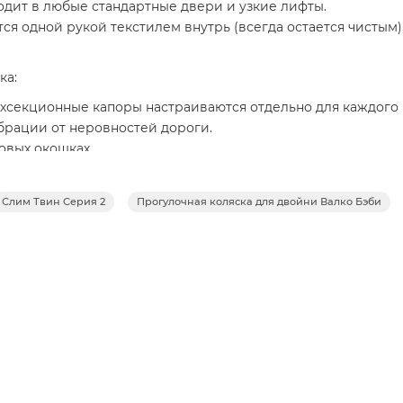
ходит в любые стандартные двери и узкие лифты.
тся одной рукой текстилем внутрь (всегда остается чистым
ка:
ехсекционные капоры настраиваются отдельно для каждого
брации от неровностей дороги.
овых окошках.
Слим Твин Серия 2
Прогулочная коляска для двойни Валко Бэби
 передние колеса с возможностью фиксации (для снега или
 ремни и интегрированные светоотражающие элементы.
 от ультрафиолетового выгорания.
ина, карманы для мелочей и тормозная педаль, которая не по
одичного использования.
lim Twin Series 2, Pitch