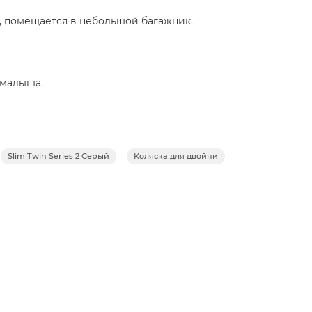
), помещается в небольшой багажник.
 малыша.
Slim Twin Series 2 Серый
Коляска для двойни
 песка).
ртит и не пачкает обувь.