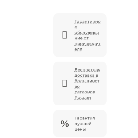
Гарантийно
е
обслужива
ние от
производит
еля
Бесплатная
доставка в
большинст
во
регионов
России
Гарантия
лучшей
цены