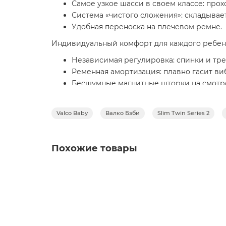
Самое узкое шасси в своем классе: про
Система «чистого сложения»: складывае
Удобная переноска на плечевом ремне.
Индивидуальный комфорт для каждого ребен
Независимая регулировка: спинки и тр
Ременная амортизация: плавно гасит ви
Бесшумные магнитные шторки на смотр
Улучшения Серии 2:
Valco Baby
Валко Бэби
Slim Twin Series 2
Повышенная проходимость: увеличенные
Безопасность: обновленные 5-точечные
Премиальный текстиль: ткань с защитой
Похожие товары
Эргономика для родителей:
Удобство в деталях: вместительная корз
Универсальность: подходит для круглог
Прогулочная коляска для двойни Valco Baby S