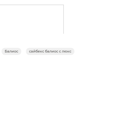
Балиос
сайбекс балиос с люкс