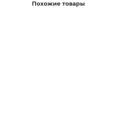
Похожие товары
Коляска 3 в 1 Cybex Balios S Lux TPE 2025 (с 
Заказать ✓
8 отзывов
84 500 руб.