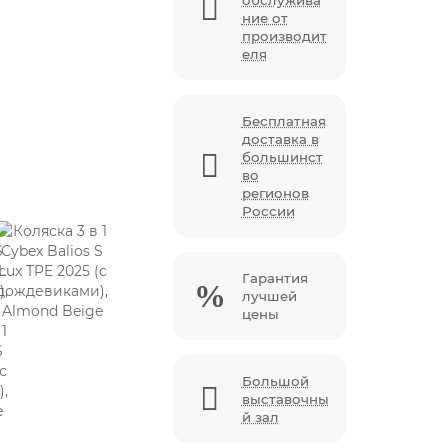
обслужива
ние от
производит
еля
Бесплатная
доставка в
большинст
во
регионов
России
Гарантия
лучшей
цены
Большой
выставочны
й зал