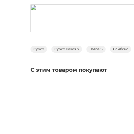
Cybex
Cybex Balios S
Balios S
Сайбекс
С этим товаром покупают
Сумка-органайзер для колясок Cybex, Black
Заказать ✓