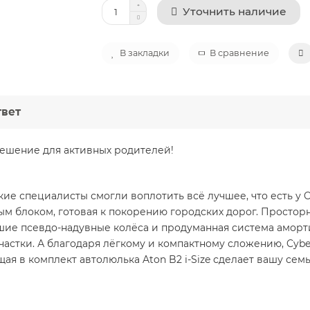
Уточнить наличие
В закладки
В сравнение
твет
ешение для активных родителей!
кие специалисты смогли воплотить всё лучшее, что есть у 
ым блоком, готовая к покорению городских дорог. Простор
ьшие псевдо-надувные колёса и продуманная система аморт
стки. А благодаря лёгкому и компактному сложению, Cybex
ая в комплект автолюлька Aton B2 i-Size сделает вашу се