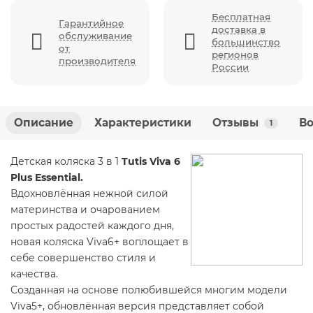
Бесплатная
Гарантийное
доставка в
обслуживание
большинство
от
регионов
производителя
России
Описание
Характеристики
Отзывы
Во
1
Детская коляска 3 в 1
Tutis Viva 6
Plus Essential.
Вдохновлённая нежной силой
материнства и очарованием
простых радостей каждого дня,
новая коляска Viva6+ воплощает в
себе совершенство стиля и
качества.
Созданная на основе полюбившейся многим модели
Viva5+, обновлённая версия представляет собой