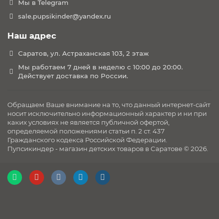
Защитный материал по технологии гоночного
Мы в Telegram
шлема обеспечивает превосходную защиту
sale.pupsikinder@yandex.ru
Выдерживает нагрузку 104 кг и удар 24 кг с
высоты 0,5 м
Наш адрес
Колеса
TUTIS ALL-ROAD™
Покоряйте как городские,
Саратов, ул. Астраханская 103, 2 этаж
так и внедорожные условия с помощью:
Мы работаем 7 дней в неделю с 10:00 до 20:00.
Действует доставка по России.
Высокая устойчивость к царапинам и
деформации
Отличное сцепление и устойчивость к ударам
Обращаем Ваше внимание на то, что данный интернет-сайт
Упрощенное маневрирование благодаря
носит исключительно информационный характер и ни при
каких условиях не является публичной офертой,
поворотным передним колесам на 360°
определяемой положениями статьи п. 2 ст. 437
Полиуретановые шины с добавлением нейлона и
Гражданского кодекса Российской Федерации.
рельефной линией обеспечивают мягкую и
Пупсикиндер - магазин детских товаров в Саратове © 2026.
маневренную езду
Адаптивная система амортизации
Каждое колесо самостоятельно активирует свою
подвеску, уменьшая удары и микровибрации от
неровностей поверхности, что обеспечивает
максимально плавную езду.