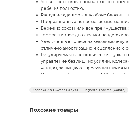
Усовершенствованный капюшон прогулочн
ребенка полностью.
Растущие адаптеры для обоих блоков. Н
Прорезиненные непромокаемые молнии –
Бережно сохранили все преимущества, з
Термоактивное дно люльки поддерживае
Увеличенные колеса из высокомолекуляр
отличную амортизацию и сцепление с р
Регулируемая телескопическая ручка п
управление без лишних усилий. Колеса
улицам, защищая от проскальзывания и 
Прогулочный блок коляски SBL Elegant
регулировать по глубине и высоте. Мех
Реверсивный блок позволяет вашему реб
Коляска 2 в 1 Sweet Baby SBL Elegante Therma (Colore)
Поворотный съемный бампер сделан из 
Подножка может регулироваться в трех 
чтобы увеличить спальное место.
Похожие товары
Просторная корзина для покупок оснаще
За безопасность отвечают пятиточечные 
Система складывания SBL Elegante Ther