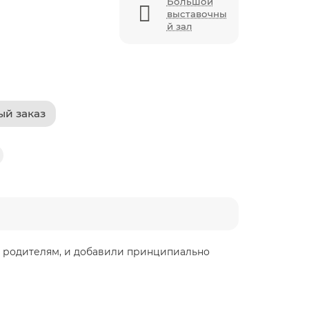
Большой
выставочны
й зал
ый заказ
ь родителям, и добавили принципиально