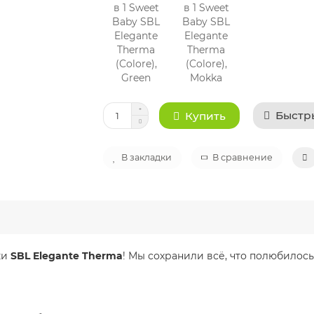
Быстр
Купить
В закладки
В сравнение
ки
SBL Elegante Therma
! Мы сохранили всё, что полюбилос