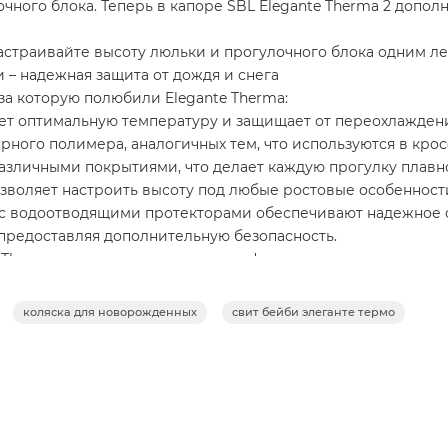
ого блока. Теперь в капоре SBL Elegante Therma 2 дополн
астраивайте высоту люльки и прогулочного блока одним л
 надежная защита от дождя и снега
а которую полюбили Elegante Therma:
т оптимальную температуру и защищает от переохлаждени
ного полимера, аналогичных тем, что используются в кросс
азличными покрытиями, что делает каждую прогулку плавн
озволяет настроить высоту под любые ростовые особенност
 с водоотводящими протекторами обеспечивают надежное 
предоставляя дополнительную безопасность.
e Therma также предоставляет комфорт для вашего малыша
аническая регулировка спинки доступна в трех положениях.
енку смотреть и на вас, и на окружающий мир.
коляска для новорожденных
свит бейби элеганте термо
экокожи.
положениях и оснащена вставкой-антигрязь, для удобства 
на магнитными замками для легкого доступа.
ремни безопасности с магнитным замком, которые можно ра
ma продумана до мелочей: коляска легко и компактно скла