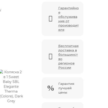
Гарантийно
y
е
обслужива
ние от
производит
еля
Бесплатная
доставка в
большинст
во
регионов
России
Гарантия
лучшей
цены