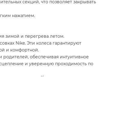
ительных секций, что позволяет закрывать
егким нажатием.
я зимой и перегрева летом.
овках Nike. Эти колеса гарантируют
ой и комфортной.
и родителей, обеспечивая интуитивное
сцепление и уверенную проходимость по
 во время поездок. Капюшон можно
родителей. Также подножку можно удлинить,
сстегнуть и застегнуть легко и быстро.
дывается одним движением, что позволяет вам