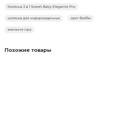
внешнего мира:
Коляска 2 в 1 Sweet Baby Elegante Pro
Испаряет влагу
Терморегуляция
коляска для новорожденных
свит бейби
Термостойкость
Очень легкая
элеганте про
Безопасная
Глубокий капор с прорезиненными
непромокаемыми замками регулируется одной
Похожие товары
кнопкой и закрывает малыша от непогоды
Сладкий и здоровый сон Регулируемый
подголовник и матрасик средней жесткости
способствуют правильному положению
Коляска 2 в 1 Sweet Baby Elegante Pro, Forest Green
позвоночника новорожденного
Удобная ручка на капоре для легкой
транспортировки
Ветрозащитный магнитный отворот с
силиконовым окошком легко крепится к капору с
помощью магнитов
Прогулочный блок с продуманной эргономикой