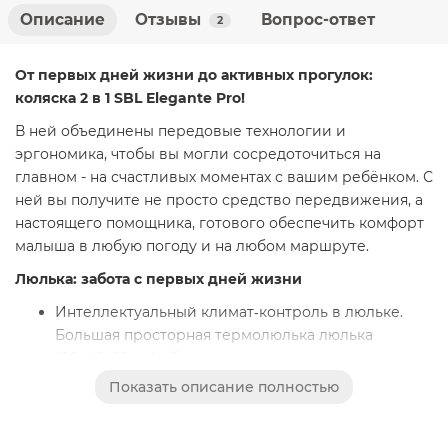
Описание
Отзывы
Вопрос-ответ
2
От первых дней жизни до активных прогулок:
коляска 2 в 1 SBL Elegante Pro!
В ней объединены передовые технологии и
эргономика, чтобы вы могли сосредоточиться на
главном - на счастливых моментах с вашим ребёнком. С
ней вы получите не просто средство передвижения, а
настоящего помощника, готового обеспечить комфорт
малыша в любую погоду и на любом маршруте.
Люлька: забота с первых дней жизни
Интеллектуальный климат‑контроль в люльке.
Большая просторная термолюлька люлька
(86х46х66 см) обеспечивает оптимальную
температуру внутри, она обладает отличной
Показать описание полностью
теплоизоляцией, малышу комфортно в любых
погодных условиях и служит барьером от