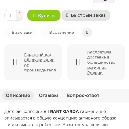
Быстрый заказ
Купить
В закладки
В сравнение
Бесплатная
Гарантийное
доставка в
обслуживание
большинство
от
регионов
производителя
России
Описание
Отзывы
Вопрос-ответ
Детская коляска 2 в 1
RANT GARDA
гармонично
вписывается в общую концепцию активного образа
жизни вместе с ребенком. Архитектура коляски