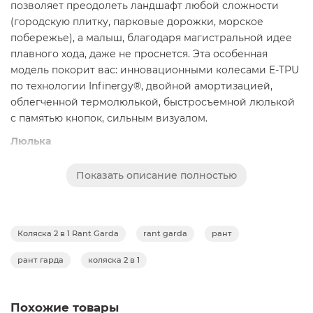
позволяет преодолеть ландшафт любой сложности
(городскую плитку, парковые дорожки, морское
побережье), а малыш, благодаря магистральной идее
плавного хода, даже не проснется. Эта особенная
модель покорит вас: инновационными колесами E-TPU
по технологии Infinergy®, двойной амортизацией,
облегченной термолюлькой, быстросъемной люлькой
с памятью кнопок, сильным визуалом.
Люлька
облегченная люлька выполнена по технологии
Показать описание полностью
thermо. Особый материал, из которого создано
основание, идеально поддерживает микроклимат
внутри: на улице жарко - в люльке прохладно, на
улице холодно - в люльке тепло. В то же время
Коляска 2 в 1 Rant Garda
rant garda
рант
высокотехнологичный композитный материал
характеризуется легким весом и
рант гарда
коляска 2 в 1
ударопрочностью.
быстросъемная люлька (система One Click Move) в
Похожие товары
этой модели дополнена кнопками памяти, что