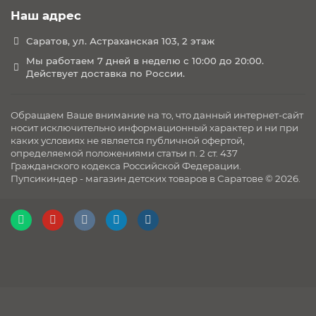
Тип складывания: Книжка
Наш адрес
Возраст: для новорожденных
Саратов, ул. Астраханская 103, 2 этаж
Комплектация:
люлька, прогулочный блок, шасси,
Мы работаем 7 дней в неделю с 10:00 до 20:00.
корзина для покупок, накидка на ножки, сумка для
Действует доставка по России.
мамы, москитная сетка, дождевик
Обращаем Ваше внимание на то, что данный интернет-сайт
носит исключительно информационный характер и ни при
каких условиях не является публичной офертой,
определяемой положениями статьи п. 2 ст. 437
Гражданского кодекса Российской Федерации.
Пупсикиндер - магазин детских товаров в Саратове © 2026.