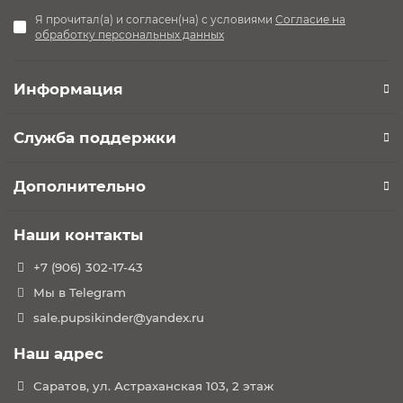
от УФ 50+ Пятиточечные ремни с мягкими накладками.
Я прочитал(а) и согласен(на) с условиями
Согласие на
Съемный защитный бампер с разделителем для ножек.
обработку персональных данных
Сиденье реверсивное: лицом к маме или наоборот.
Шасси:
Информация
Легко и компактно складывается.
Фиксируется в сложенном виде.
Служба поддержки
Ручка регулируется под Ваш рост.
Улучшенная центральная подвеска
Дополнительно
обеспечивает устойчивость.
Колеса обеспечат плавный ход.
Наши контакты
Передние колеса поворотные с
блокировкой. Задние колеса большего диаметра.
+7 (906) 302-17-43
Удобный тормоз с системой Comfy Stop
Мы в Telegram
Габариты:
sale.pupsikinder@yandex.ru
Размеры:
Наш адрес
Материал внешней обивки: 100% полиэстер
Коляска в собранном виде (Д х В х Ш) – 83 х 106 х
Саратов, ул. Астраханская 103, 2 этаж