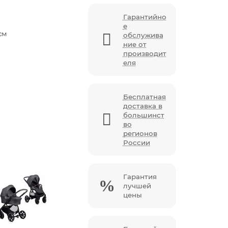
Гарантийно
е
см
обслужива
ние от
производит
еля
Бесплатная
доставка в
большинст
во
регионов
России
Гарантия
лучшей
цены