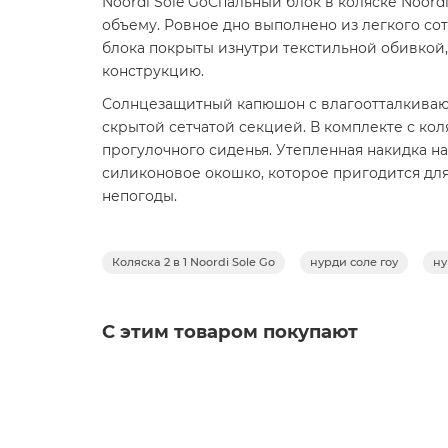
Noordi Sole GoСпальный блок в коляске Noor
объему. Ровное дно выполнено из легкого со
блока покрыты изнутри текстильной обивкой,
конструкцию.
Солнцезащитный капюшон с влагоотталкиваю
скрытой сетчатой секцией. В комплекте с кол
прогулочного сиденья. Утепленная накидка н
силиконовое окошко, которое пригодится для 
непогоды.
Прогулочный блок
Noordi Sole GoСиденье, так же как и люлька,
Коляска 2 в 1 Noordi Sole Go
нурди соле гоу
ну
не стеснят малыша в движениях, а летом доп
положение для отдыха и сна с помощью рычаг
С этим товаром покупают
регулировку спинки и подножки. В результа
материала, а платформа для подросших детей 
Noordi Sole GoГлубокий капюшон с козырьком
лучшей вентиляции в жару. В комплект с Noor
приподнять. Съемный бампер, покрытый эко-к