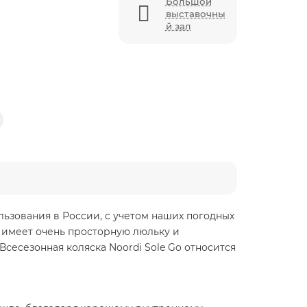
Большой
выставочны
й зал
льзования в России, с учетом наших погодных
а имеет очень просторную люльку и
есезонная коляска Noordi Sole Go относится