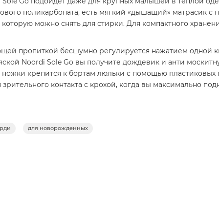
di Sole Go подойдет даже для крупных малышей в теплой о
тового поликарбоната, есть мягкий «дышащий» матрасик с 
 которую можно снять для стирки. Для компактного хранен
щей пропиткой бесшумно регулируется нажатием одной к
яской Noordi Sole Go вы получите дождевик и анти москитн
а ножки крепится к бортам люльки с помощью пластиковых 
зрительного контакта с крохой, когда вы максимально подн
 рассчитано на детей любой комплекции в любое время год
рди
для новорожденных
олнительное пространство обеспечит приток свежего возду
а в задней части спинки. Классическое опускание подразу
те малыш будет лежать на ровном спальном месте. Нижняя 
– из пластика.
 превосходно защищает ребенка от солнца и непогоды. В ск
di Sole Go входит тёплая накидка на ножки для прогулочно
ожей, открывается для удобного усаживания ребенка в кол