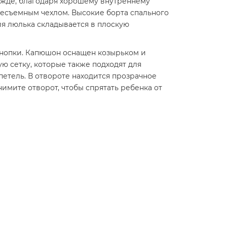
дежде, благодаря хорошему внутреннему
несъемным чехлом. Высокие борта спального
ия люлька складывается в плоскую
нопки. Капюшон оснащен козырьком и
ую сетку, которые также подходят для
петель. В отвороте находится прозрачное
имите отворот, чтобы спрятать ребенка от
а. Высокая спинка и широкое посадочное место
ха. Мягкое сиденье раскладывается в
мевает независимую друг от друга
часть подножки выполнена из прорезиненного
рытой секции находится сетчатая вставка для
го сиденья, отворот которой можно еще
яску. Бампер регулируется по высоте.