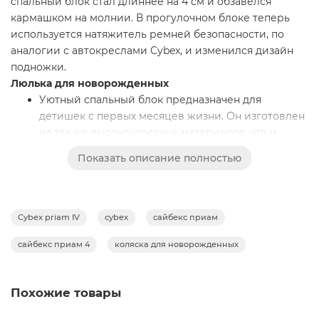
спальный блок стал длиннее на 4 см и обзавёлся
кармашком на молнии. В прогулочном блоке теперь
используется натяжитель ремней безопасности, по
аналогии с автокреслами Cybex, и изменился дизайн
подножки.
Люлька для новорожденных
Уютный спальный блок предназначен для
детишек с первых месяцев жизни. Он изготовлен
из тех же высококлассных материалов, что и
прогулочный блок. Просторное спальное место
Показать описание полностью
люльки Cybex Lux Carrycot не стеснит даже
крупного младенца в зимнем конверте. Мягкий
матрасик обладает эффектом памяти, поэтому
крохе будет очень комфортно. Внутри съёмный
Cybex priam IV
cybex
сайбекс приам
бортик для защиты головы младенца.
сайбекс приам 4
коляска для новорожденных
Чтобы скрыть младенца от посторонних глаз и
яркого солнечного света, есть большой капюшон
с дополнительным козырьком. В комплекте идет
Похожие товары
дождевик для люльки. Для удобства родителей
есть ручка для переноски, обшитая эко-кожей.