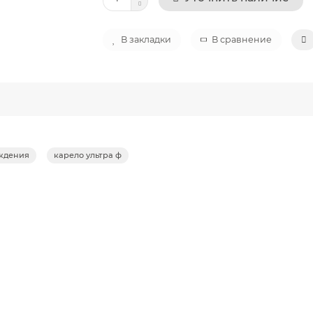
В закладки
В сравнение
ождения
карело ультра ф
Beige