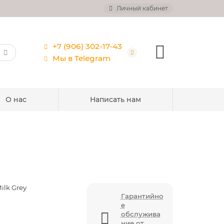
Личный кабинет
+7 (906) 302-17-43
Мы в Telegram
О нас
Написать нам
ilk Grey
Гарантийно
е
обслужива
ние от