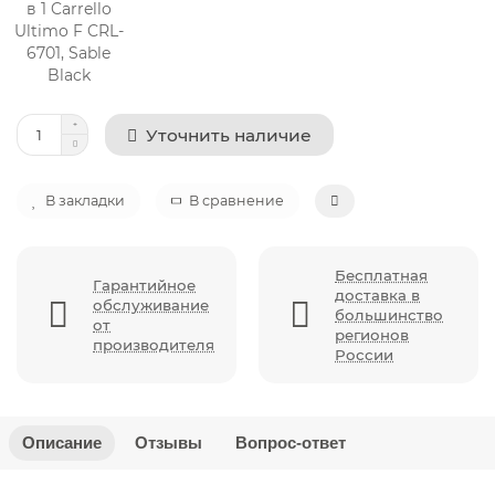
Уточнить наличие
В закладки
В сравнение
Бесплатная
Гарантийное
доставка в
обслуживание
большинство
от
регионов
производителя
России
Описание
Отзывы
Вопрос-ответ