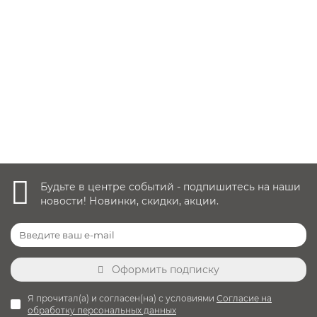
Заказать ✓
46 990 руб.
Уточнить наличие
Будьте в центре событий - подпишитесь на наши
новости! Новинки, скидки, акции.
Оформить подписку
Я прочитал(а) и согласен(на) с условиями
Согласие на
обработку персональных данных