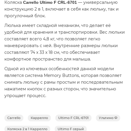
Коляска
— универсальную
Carrello Ultimo F CRL-6701
конструкцию 2 в 1, включает в себя как люльку, так и
прогулочный блок.
Люлька имеет складной механизм, что делает её
удобной для хранения и транспортировки. Вес люльки
составляет всего 4,8 кг, что позволяет легко
маневрировать с ней. Внутренние размеры люльки
составляют 74 х 33 х 18 см, что обеспечивает
комфортное пространство для малыша.
Одной из ключевых особенностей данной модели
является система Memory Buttons, которая позволяет
снимать люльку с рамы простым и последовательным
нажатием кнопок с разных сторон, что значительно
упрощает процесс.
Текстиль, используемый в коляске, выполнен из
плотного многослойного материала премиум класса.
Carrello
Каррелло
Ultimo F CRL-6701
Ультимо Ф
Он обладает водоотталкивающими свойствами, что
обеспечивает защиту от дождя и влаги, а также
Коляска 2 в 1 Каррелло
Ultimo F серый