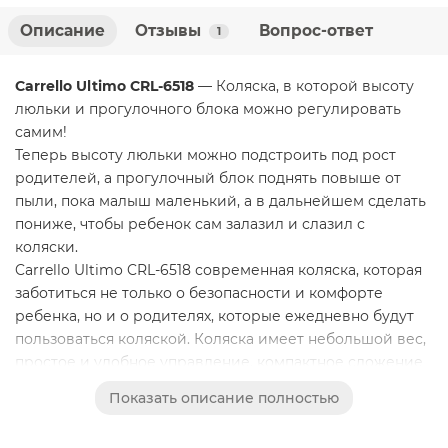
Описание
Отзывы
Вопрос-ответ
1
Carrello Ultimo CRL-6518
— Коляска, в которой высоту
люльки и прогулочного блока можно регулировать
самим!
Теперь высоту люльки можно подстроить под рост
родителей, а прогулочный блок поднять повыше от
пыли, пока малыш маленький, а в дальнейшем сделать
пониже, чтобы ребенок сам залазил и слазил с
коляски.
Carrello Ultimo CRL-6518 современная коляска, которая
заботиться не только о безопасности и комфорте
ребенка, но и о родителях, которые ежедневно будут
пользоваться коляской. Коляска имеет небольшой вес,
простое и удобное управление, компактное сложение
для транспортировки и перевозки.
Показать описание полностью
Люлька
В комплект Carrello Ultimo CRL-6518 2в1 входит удобная