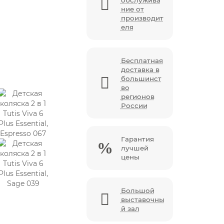
обслужива
ние от
производит
еля
Бесплатная
доставка в
большинст
во
регионов
России
Гарантия
лучшей
цены
Большой
выставочны
й зал