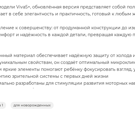
одели Viva5+, обновлённая версия представляет собой п
ает в себе элегантность и практичность, готовый к любым
мление к совершенству: от продуманной конструкции до и
 комфорт и надёжность в каждой детали, превращая каждую 
ный материал обеспечивает надёжную защиту от холода 
уникальным свойствам, он создаёт оптимальный микроклим
 яркие элементы помогают ребёнку фокусировать взгляд, у
итию зрительной системы с первых дней жизни
ально разработаны для стимуляции развития моторных на
тельно подобранная новая цветовая палитра создают особ
on System дарит непревзойденную мягкость и плавность хо
 1
для новорожденных
вижение по любому типу покрытия
0+)
даптеры с функцией памяти