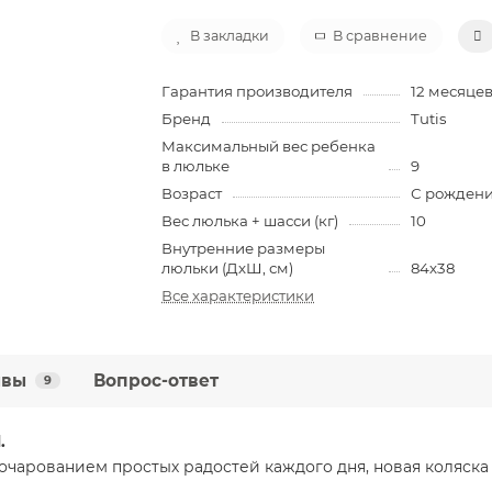
В закладки
В сравнение
Гарантия производителя
12 месяце
Бренд
Tutis
Максимальный вес ребенка
в люльке
9
Возраст
С рождени
Вес люлька + шасси (кг)
10
Внутренние размеры
люльки (ДхШ, см)
84х38
Все характеристики
ывы
Вопрос-ответ
9
l.
чарованием простых радостей каждого дня, новая коляска 