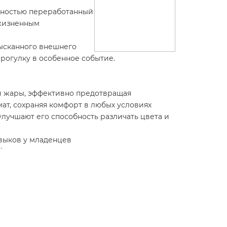
олностью переработанный
 жизненным
зысканного внешнего
прогулку в особенное событие.
и жары, эффективно предотвращая
ат, сохраняя комфорт в любых условиях
лучшают его способность различать цвета и
выков у младенцев
ую атмосферу тепла и элегантности, делая
да