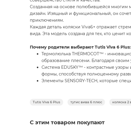
Созданная на основе полюбившейся многим м
дизайн. Изящный и функциональный, он сочет
приключениям.
Каждая деталь коляски Viva6+ отражает стре
вида. Эта модель создана для тех, кто ценит
Почему родители выбирают
Tutis Viva 6 Plus
:
Термолюлька THERMOCOT™ - инновацион
образование плесени. Благодаря своим 
Система EDUSKY™ - контрастные узоры и
формы, способствуя полноценному разв
Элементы SENSORY-TECH, которые специ
Романтичные дизайнерские штрихи и тща
каждую прогулку особенной
Система амортизации 3× Shock Absorpti
Tutis Viva 6 Plus
тутис вива 6 плюс
коляска 2 в
ALL-ROAD™ колёса - безупречное перед
Ткани, с защитой от ультрафиолета (UV5
Для легкого переключения модулей - а
С этим товаром покупают
Что нового в
Tutis Viva 6 Plus?