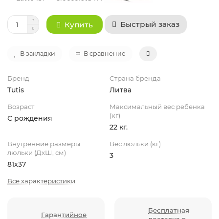
Быстрый заказ
Купить
В закладки
В сравнение
Бренд
Страна бренда
Tutis
Литва
Возраст
Максимальный вес ребенка
(кг)
С рождения
22 кг.
Внутренние размеры
Вес люльки (кг)
люльки (ДхШ, см)
3
81х37
Все характеристики
Бесплатная
Гарантийное