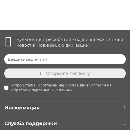
одинаково удобно как с маленьким так и с
Уточнить наличие
большим ростом.
Можно ли использовать в дождь?
Да, все материалы водонепроницаемые, есть
дополнительная защита от дождя в комплекте.
Как ухаживать за коляской?
Будьте в центре событий - подпишитесь на наши
Ткани легко чистятся, съёмные чехлы можно
новости! Новинки, скидки, акции.
стирать в машинке.
Подходит ли для зимы?
Да, термолюлька защищает от холода, колёса ALL-
ROAD™ справляются со снегом. Для лучшей
Оформить подписку
проходимости передние колеса можно
зафиксировать на прямой ход.
Я прочитал(а) и согласен(на) с условиями
Согласие на
Сколько весит коляска?
обработку персональных данных
Общий вес с люлькой — 10 кг, с прогулочным
блоком — 10,6 кг.
Информация
Служба поддержки