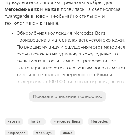
В результате слияния 2-х премиальных брендов
Mercedes-Benz
и
Hartan
появилась на свет коляска
Avantgarde в новом, необычайно стильном и
технологичном дизайне.
Обновлённая коллекция Mercedes-Benz
произведена в материалах веганской эко-кожи.
По внешнему виду и ощущениям этот материал
очень похож на натуральную кожу, однако по
функциональности намного превосходит её.
Благодаря высокотехнологичным волокнам этот
текстиль не только суперизносостойкий и
выдерживает 100 000 циклов истирания, но и в
отличие от кожи, обладает отличной
воздухопроницаемостью, обеспечивая
Показать описание полностью
циркуляцию воздуха для комфорта малыша.
Телескопическая ручка шасси коляски обшита
качественной эко-кожей. Легко регулируется по
хартан
hartan
Mercedes Benz
Mercedes
высоте в 4-х положениях всего одним движением
руки. Поворотные передние колеса имеют
Мерседес
премиум
люкс