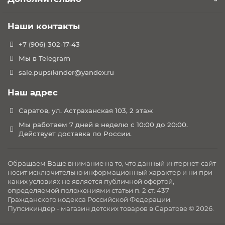
Protect 50+
Наши контакты
Габариты:
Вес люльки: 4, 9 кг
+7 (906) 302-17-43
Вес сиденья: 4 кг
Мы в Telegram
Вес шасси: 8, 8 кг
sale.pupsikinder@yandex.ru
Вес шасси с прогулочным блоком: 12, 8 кг
Вес шасси с люлькой: 13, 7 кг
Наш адрес
Размеры шасси с сиденьем в сложенном виде: 85
Саратов, ул. Астраханская 103, 2 этаж
х 58 х 61
Мы работаем 7 дней в неделю с 10:00 до 20:00.
Размеры коляски в сложенном виде: 117 х 58 х 106
Действует доставка по России.
см
Диаметр передних колес: 16 см
Диаметр задних колес: 26 см
Обращаем Ваше внимание на то, что данный интернет-сайт
Ширина шасси по крайним точкам: 61 см
носит исключительно информационный характер и ни при
каких условиях не является публичной офертой,
Длина спального места: 79 см
определяемой положениями статьи п. 2 ст. 437
Ширина спального места: 34 см
Гражданского кодекса Российской Федерации.
Пупсикиндер - магазин детских товаров в Саратове © 2026.
Инструкции по эксплуатации и уходу: