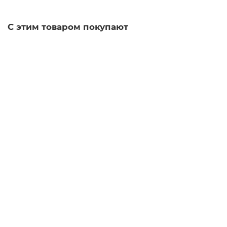
С этим товаром покупают
Коляска прогулочная Valco baby Snap 4 Trend, Night
Заказать ✓
7 отзывов
29 989 руб.