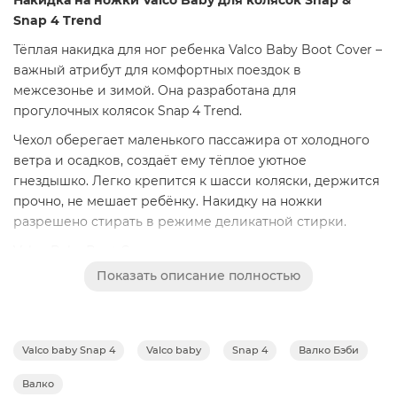
Snap 4 Trend
Тёплая накидка для ног ребенка Valco Baby Boot Cover –
важный атрибут для комфортных поездок в
межсезонье и зимой. Она разработана для
прогулочных колясок Snap 4 Trend.
Чехол оберегает маленького пассажира от холодного
ветра и осадков, создаёт ему тёплое уютное
гнездышко. Легко крепится к шасси коляски, держится
прочно, не мешает ребёнку. Накидку на ножки
разрешено стирать в режиме деликатной стирки.
Valco Baby Boot Cover выполнена в тех же цветах, что и
модели колясок. Прострочки на чехле придают ему
Показать описание полностью
оригинальный вид, небольшой отворот обеспечивает
дополнительную защиту. Этот полезный аксессуар
поддерживает и завершает стильный образ коляски.
Valco baby Snap 4
Valco baby
Snap 4
Валко Бэби
Валко