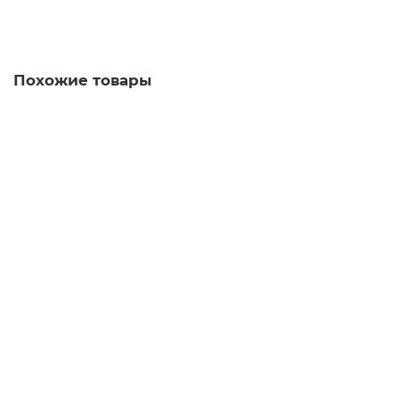
Уточнить наличие
Похожие товары
Адаптеры Bumbleride для установки автокресла 0+
на коляску Era
В наличии ✓
4 599 руб.
Купить
Быстрый заказ