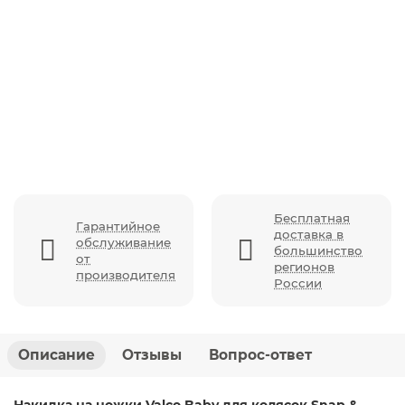
Накидка на ножки Valco Baby для колясок Snap
Trend & Snap 4 Trend, Grey Marle
Бесплатная
Гарантийное
доставка в
обслуживание
большинство
от
регионов
производителя
России
Описание
Отзывы
Вопрос-ответ
Накидка на ножки Valco Baby для колясок Snap &