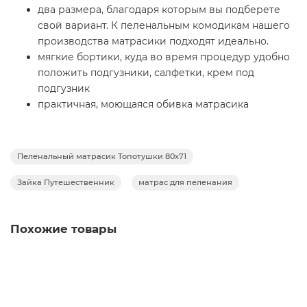
два размера, благодаря которым вы подберете
свой вариант. К пеленальным комодикам нашего
производства матрасики подходят идеально.
мягкие бортики, куда во время процедур удобно
положить подгузники, салфетки, крем под
подгузник
практичная, моющаяся обивка матрасика
выполнена из гипоаллергенного материала,
сертифицированного в соответствии со
стандартами безопасности
Пеленальный матрасик Топотушки 80х71
стойкое изображение не стирается и не выгорает
достойная высота (4 см) - крохе будет невероятно
Зайка Путешественник
матрас для пеленания
комфортно
Дорогие родители, помните, что малыша нельзя
Похожие товары
оставлять одного на пеленальном комоде или
столике.
Характеристики и комплектация:
Вес Товара: 0.5