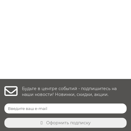
Пеленальный матрасик Топотушки 80х71, Версаль
Заказать ✓
1 290 руб.
Уточнить наличие
Будьте в центре событий - подпишитесь на
наши новости! Новинки, скидки, акции.
Оформить подписку