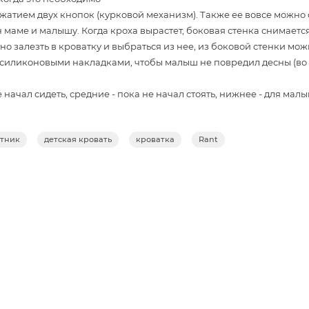
жатием двух кнопок (курковой механизм). Также ее вовсе можно 
 маме и малышу. Когда кроха вырастет, боковая стенка снимаетс
о залезть в кроватку и выбраться из нее, из боковой стенки мож
силиконовыми накладками, чтобы малыш не повредил десны (во 
 начал сидеть, средние - пока не начал стоять, нижнее - для мал
 латофлекс (гнутые рейки)
чень удобно хранить в объемном выдвижном ящике, закрытом от 
ятник
детская кровать
кроватка
Rant
 ящику выдерживать серьезные нагрузки
место традиционной фурнитуры
для комфортного перемещения в пространстве
 75
d White