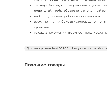
съемную боковую стенку удобно опускать на
родителей, чтобы обеспечить спокойный сон
чтобы подросший ребенок мог самостоятельн
верхние планки боковых стенок дополнены 
кроватки
у ложа 5 положений. Верхнее - пока кроха не
ортопедические свойства ложа обеспечивает
постельное белье, подгузники, игрушки - о
Детская кровать Rant BERGEN Plus универсальный ма
телескопические направляющие позволяют
также ящик дополнен стильным выпилом в
модель оснащена колесиками со стопором 
Похожие товары
Характеристики:
Опускная стенка: автостенка
Переделывается в диван: Да
Число уровней дна: 5
Габариты товара (с упаковкой): 28 х 134 х
Детская кровать Rant Indy Box маятник, Clou
Вес Товара (в упаковке): 32
Материал изделия: береза, МДФ, ЛДСП