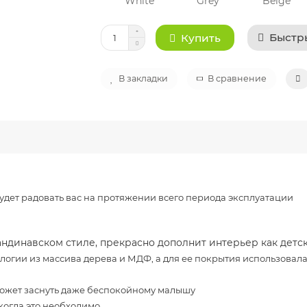
Быстр
Купить
В закладки
В сравнение
ет радовать вас на протяжении всего периода эксплуатации
андинавском стиле, прекрасно дополнит интерьер как детск
логии из массива дерева и МДФ, а для ее покрытия использовал
ожет заснуть даже беспокойному малышу
когда это необходимо