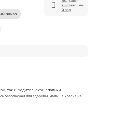
Большой
выставочны
й зал
ый заказ
ой, так и родительской спальни
ась безопасная для здоровья малыша краска на