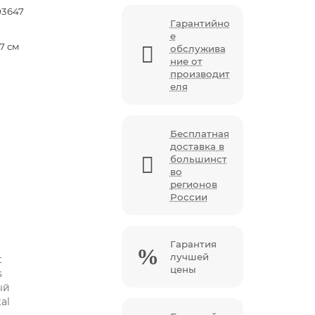
03647
Гарантийно
е
7 см
обслужива
ние от
производит
еля
Бесплатная
доставка в
большинст
во
регионов
России
Гарантия
лучшей
цены