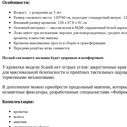
Особенности:
Возраст : с рождения до 5 лет
Размер спального места: 120*60 см, подходит стандартный матрас: 12
Внешний размер кроватки: 126 х 67,8 х 91 см
Основной материал — массив ясеня и МДФ, окрашенный белой акрило
Ложе имеет три положения: верхнее для новорожденных, среднее полож
кроватку в качестве манежа.
Кроватка максимально проста в сборке и трансформации
Передняя решётка легко снимается
Пускай сон вашего малыша будет здоровым и комфортным.
У кроватки модели Scandi нет острых углов: закругленные кра
для максимальной безопасности и приятных тактильных ощуще
тормозными механизмами.
В дополнение можно приобрести продольный маятник, который 
незаметные фиксаторы, разработанные специалистами «Фабрики
Комплектация:
кроватка
колеса
маятник
инструкция по сборке.