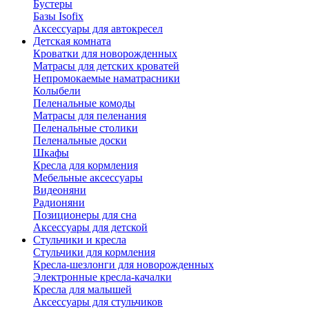
Бустеры
Базы Isofix
Аксессуары для автокресел
Детская комната
Кроватки для новорожденных
Матрасы для детских кроватей
Непромокаемые наматрасники
Колыбели
Пеленальные комоды
Матрасы для пеленания
Пеленальные столики
Пеленальные доски
Шкафы
Кресла для кормления
Мебельные аксессуары
Видеоняни
Радионяни
Позиционеры для сна
Аксессуары для детской
Стульчики и кресла
Стульчики для кормления
Кресла-шезлонги для новорожденных
Электронные кресла-качалки
Кресла для малышей
Аксессуары для стульчиков