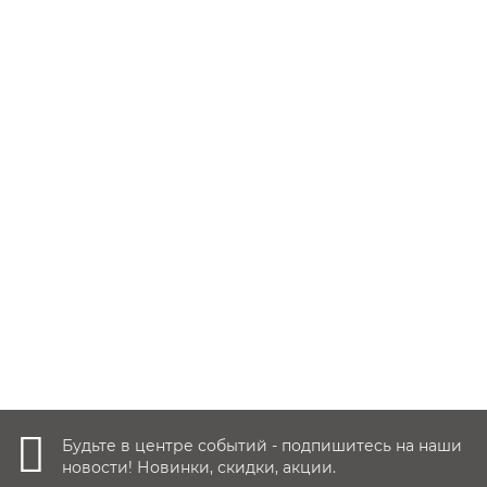
Колыбель Pituso Armonia, Серый
Заказать ✓
19 500 руб.
Уточнить наличие
Будьте в центре событий - подпишитесь на наши
новости! Новинки, скидки, акции.