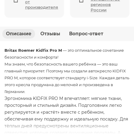
от
регионов
производителя
России
Описание
Отзывы
Вопрос-ответ
Britax Roemer Kidfix Pro M
— это оптимальное сочетание
безопасности и комфорта!
Мы знаем, что безопасность вашего ребёнка — это ваш
главный приоритет. Поэтому мы создали автокресло KIDFIX
PRO M, которое соответствует стандарту i-Size. Каждая деталь
этого кресла продумана до мелочей и произведена в
Германии.
Эргономика KIDFIX PRO M впечатляет: мягкие ткани,
просторный и стильный дизайн. Подголовник легко
регулируется и «растёт» вместе с ребёнком,
обеспечивая ему поддержку и идеальную посадку. Для
тёплых дней предусмотрены вентиляционные
отверстия, которые создают ощущение прохлады. А